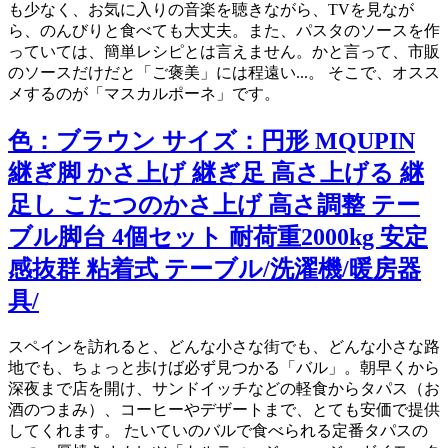
も少なく、お気に入りの音楽を聴きながら、TVを見なが
ら、のんびりと食べても大丈夫。また、パスタのソースを作
っていては、簡単レシピとは言えません。かと言って、市販
のソースだけだと「ご褒美」には程遠い...。 そこで、オスス
メするのが「マスカルポーネ」です。
色：ブラウン サイズ：円形 MQUPIN
継ぎ脚 かさ上げ 継ぎ足 高さ上げる 継
足し こたつのかさ上げ 高さ調整 テー
ブル脚台 4個セット 耐荷重2000kg 安定
感抜群 粘着式 テーブル/洗濯機/暖房器
具/
スペインを訪れると、どんな小さな街でも、どんな小さな路
地でも、ちょっと歩けば必ず見つかる「バル」。朝早くから
深夜まで店を開け、サンドイッチなどの軽食からタパス（お
酒のつまみ）、コーヒーやデザートまで、とても安価で提供
してくれます。 たいていのバルで食べられる定番タパスの