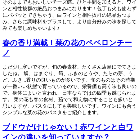
そのままでもおいしいチーズ鱈。ひと手間を加えると、ワイ
ンと相性抜群の絶品おつまみになります！包丁も火も使わず
にパパッとできちゃう、白ワインと相性抜群の絶品おつま
み。さらに調味料をプラスして、より自分好みの味を探して
みても楽しめちゃいます♪
春の香り満載！菜の花のペペロンチー
ノ
まだ少し寒いですが、旬の春素材、たくさん店頭にでてきま
したね。 鯛、はまぐり、筍、ふきのとうや、たらの芽、う
ど、ふき...香りの良いものが多いです。旬のものはその時期
が一番いい状態で育っているので、栄養価も高く味も良いの
で、身体によいと言われ、日本ならではの四季も感じられま
す。 菜の花も春の食材、茹でて和え物にすることも多いと
思いますが、パスタにしても美味しいです。ワインにも合う
シンプルな菜の花のパスタをご紹介します。
ブドウだけじゃない！赤ワインと白ワ
インの違いを知っていますか？