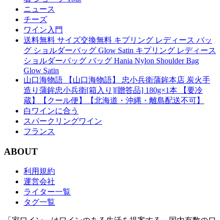
ニュース
チーズ
ワイン入門
送料無料 サイズ交換無料 キプリング レディース バッ
グ ショルダーバッグ Glow Satin キプリング レディース
ショルダーバッグ バッグ Hania Nylon Shoulder Bag
Glow Satin
山口海物語 【山口海物語】 忠小兵衛蒲鉾本店 炭火手
造り蒲鉾忠小兵衛[箱入り][贈答品] 180g×1本 【要冷
蔵】【クール便】【北海道・沖縄・離島配送不可】
白ワインに合う
スパークリングワイン
フランス
ABOUT
利用規約
運営会社
ライター一覧
タグ一覧