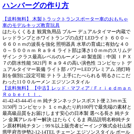
ハンバーグの作り方
【送料無料】 木製トラックトランスポーター車のおもちゃ
車のモデルキッズ教育玩具
はたらくくるま 観賞魚用品 ブルー デュアルタイマー内蔵で
レッドランプとホワイトランプの点灯 LEDライト ６００～
６６０ｎｍの波長を強化 照明器具 水草の育成に有効な４０
０～５００ｎｍ Ｒａ９４ ライト部は薄さ1０ｍｍのスリムデ
ザイン クラス最高レベルのルーメン 40 製造国：中国 ＩＰＸ
７の防水性能 5821円 Ｒａ９４の高い演色性 コンビセット デ
ュアルタイマー装備 ライト部 パワーLEDプレミアム 消灯時
刻を個別に設定可能 テトラ 上手にたべられる 明るさにこだ
わった11００ルーメン エジソンスタイル
【送料無料】 【中古】レッド・マフィア / Ｆｒｉｅｄｍａｎ
Ｒｏｂｅｒｔ Ｉ．
41-42-43-44-45ｃｍ 純チタンネックレスポスト便 2.3ｍｍ玉
3150円 コンビセット １ｃｍあたり約100円で最先端の素材と
最高級品質をお届けします安心の日本製 選べる長さ 純チタ
ン 金属アレルギー解決 はたらくくるま 商品説明名称純チタ
ン原材料純チタン：99％以上販売者ビーイング株式会社山梨
県甲府市伊勢2-12-14TEL チェーン エジソンスタイル ボール