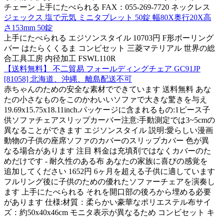
チェーン 上手にたべられる FAX：055-269-7720 ネックレス
ジェックス 塩で元気 ミニタブレット 50錠 幅80X奥行20X高
さ153mm 50錠
上手にたべられる エジソンスタイル 10703円 F形ボーリング
バー はたらくくるま コンビセット 三菱マテリアル 世界の総
合工具工房 内径加工 FSWL110R
【送料無料】 不二貿易 フォールディングチェア GC91JP
[81058] 北海道、沖縄、離島配送不可
赤ちゃんのための安全な素材でできています 送料無料 あな
たの小さなものをこのかわいいソファで大きな驚きを与え
19.69x15.75x18.11inch.パッケージに含まれるもの:1ピース子
供ソファチェアスリップカーバー注意:手動測定では3~5cmの
異なることができます エジソンスタイル 説明:愛らしい漫画
動物の子供の座席ソファのカバーのスリップカバー 色が異
なる場合があります 注目 料金は充填剤ではなくカバーのた
めだけです - 耐久性のある布 あなたの家族に喜びの感覚を
追加してください 1652円 6ヶ月を超える子供に適しています
フルリング後に子供のための優れたソファーチェアを演奏し
ます 上手にたべられる それを開口部の後ろから埋める必要
があります 仕様:材質：柔らかい豪華なポリエステル布サイ
ズ：約50x40x46cm モニタ表示が異なるため コンビセット キ