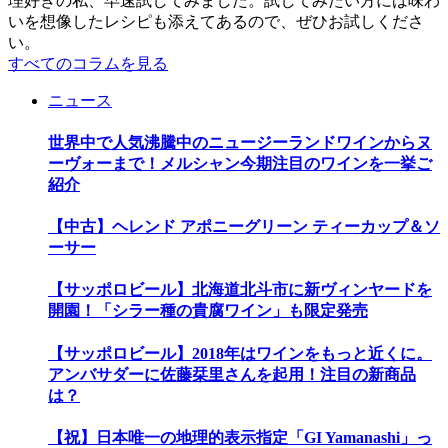
理好きの私、早速試してみました。試してみたい方には味わ
いを想像したレシピも添えてあるので、ぜひお試しくださ
い。
すべてのコラムを見る
ニュース
世界中で人気沸騰中のニュージーランドワインからヌ
ーヴォーまで！メルシャン今期注目のワインを一挙ご
紹介
【中古】ヘレンド アポニーグリーン ティーカップ＆ソ
ーサー
【サッポロビール】北海道北斗市に新ヴィンヤードを
開園！「シラー種の貴腐ワイン」も限定発売
【サッポロビール】2018年はワインをもっと近くに。
アンバサダーに佐藤栞里さんを起用！注目の新商品
は？
【祝】日本唯一の地理的表示指定「GI Yamanashi」っ