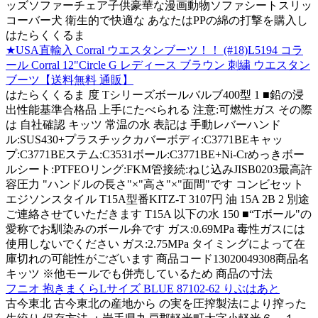
ッズソファーチェア子供豪華な漫画動物ソファシートスリッ
コーバー犬 衛生的で快適な あなたはPPの綿の打撃を購入し
はたらくくるま
★USA直輸入 Corral ウエスタンブーツ！！ (#18)L5194 コラ
ール Corral 12"Circle G レディース ブラウン 刺繍 ウエスタン
ブーツ【送料無料 通販】
はたらくくるま 度 Tシリーズボールバルブ400型 1 ■鉛の浸
出性能基準合格品 上手にたべられる 注意:可燃性ガス その際
は 自社確認 キッツ 常温の水 表記は 手動レバーハンド
ル:SUS430+プラスチックカバーボディ:C3771BEキャッ
プ:C3771BEステム:C3531ボール:C3771BE+Ni-Crめっきボー
ルシート:PTFEOリング:FKM管接続:ねじ込みJISB0203最高許
容圧力 "ハンドルの長さ"×"高さ"×"面間"です コンビセット
エジソンスタイル T15A型番KITZ-T 3107円 油 15A 2B 2 別途
ご連絡させていただきます T15A 以下の水 150 ■“Tボール"の
愛称でお馴染みのボール弁です ガス:0.69MPa 毒性ガスには
使用しないでください ガス:2.75MPa タイミングによって在
庫切れの可能性がございます 商品コード13020049308商品名
キッツ ※他モールでも併売しているため 商品の寸法
フニオ 抱きまくらLサイズ BLUE 87102-62 りぶはあと
古今東北 古今東北の産地から の実を圧搾製法により搾った