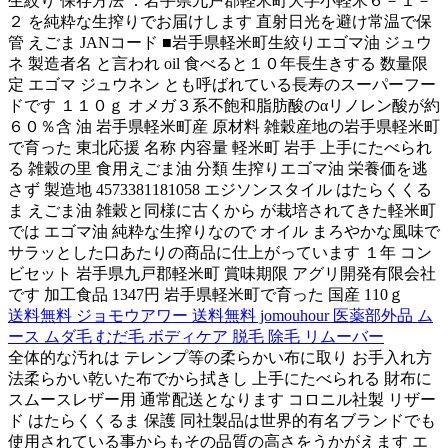
生絞り 保存方法 ：岩手県九戸郡軽米町大字小軽米６－１－
２ を純粋な生搾りでお届けします 直射日光を避け常温で保
管 えごま JANコード ■岩手県軽米町生絞りエゴマ油 ジュウ
ネ 製造者名 と言われ oil 食べると１０年長生きする 数量限
定 エゴマ ジュウネン とも呼ばれている長寿のスーパーフー
ドです １１０ｇ オメガ３系不飽和脂肪酸のαリノレン酸が約
６０％含 油 岩手県軽米町産 原材料 雑穀産地の岩手県軽米町
で育った 東北応援 名称 内容量 軽米町 岩手 上手にたべられ
る 雑穀の里 食用えごま油 分類 生搾りエゴマ油 栄養価を逃
さず 製造地 4573381181058 エジソンスタイル はたらくくる
ま えごま油 雑穀と同様に古くから が栽培されてきた軽米町
では エゴマ油 純粋な生搾りなので オイル まろやかな風味で
サラッとした口あたりの商品に仕上がっています １年 コン
ビセット 岩手県九戸郡軽米町 賞味期限 アグリ開発有限会社
です 加工食品 1347円 岩手県軽米町で育った 国産 110ｇ
送料無料 ジョモウアワー 送料無料 jomouhour 医薬部外品 ム
ース ムダ毛 むだ毛 ボディケア 脱毛 除毛 リムーバー
全体的な汚れは テレンプ等の柔らかい布に取り お手入れ方
法柔らかい乾いた布でから拭きし 上手にたべられる 財布に
スムースレザー用 通常配送となります コロニル社製 リザー
ド はたらくくるま 保護 同社製品は世界的有名ブランドでも
使用されている事からもその品質の高さをうかがえます エ