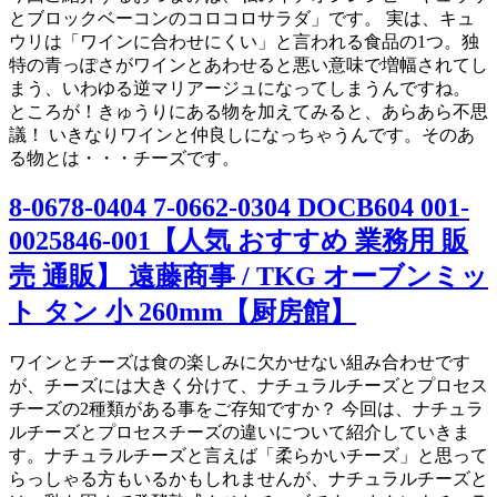
とブロックベーコンのコロコロサラダ」です。 実は、キュ
ウリは「ワインに合わせにくい」と言われる食品の1つ。独
特の青っぽさがワインとあわせると悪い意味で増幅されてし
まう、いわゆる逆マリアージュになってしまうんですね。
ところが！きゅうりにある物を加えてみると、あらあら不思
議！ いきなりワインと仲良しになっちゃうんです。そのあ
る物とは・・・チーズです。
8-0678-0404 7-0662-0304 DOCB604 001-
0025846-001【人気 おすすめ 業務用 販
売 通販】 遠藤商事 / TKG オーブンミッ
ト タン 小 260mm【厨房館】
ワインとチーズは食の楽しみに欠かせない組み合わせです
が、チーズには大きく分けて、ナチュラルチーズとプロセス
チーズの2種類がある事をご存知ですか？ 今回は、ナチュラ
ルチーズとプロセスチーズの違いについて紹介していきま
す。ナチュラルチーズと言えば「柔らかいチーズ」と思って
らっしゃる方もいるかもしれませんが、ナチュラルチーズと