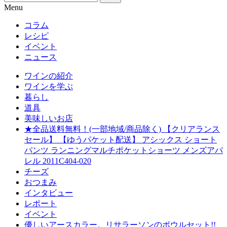
Menu
コラム
レシピ
イベント
ニュース
ワインの紹介
ワインを学ぶ
暮らし
道具
美味しいお店
★全品送料無料！(一部地域/商品除く) 【クリアランス
セール】 【ゆうパケット配送】 アシックス ショート
パンツ ランニングマルチポケットショーツ メンズアパ
レル 2011C404-020
チーズ
おつまみ
インタビュー
レポート
イベント
優しいアースカラー。リサラーソンのボウルセット!!