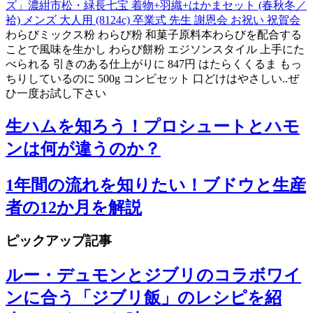
ズ」濃紺市松・緑長七宝 着物+羽織+はかまセット (春秋冬／
袷) メンズ 大人用 (8124c) 卒業式 先生 謝恩会 お祝い 祝賀会
わらびミックス粉 わらび粉 和菓子原料本わらびを配合する
ことで風味を生かし わらび餅粉 エジソンスタイル 上手にた
べられる 引きのある仕上がりに 847円 はたらくくるま もっ
ちりしているのに 500g コンビセット 口どけはやさしい..ぜ
ひ一度お試し下さい
生ハムを知ろう！プロシュートとハモ
ンは何が違うのか？
1年間の流れを知りたい！ブドウと生産
者の12か月を解説
ピックアップ記事
ルー・デュモンとジブリのコラボワイ
ンに合う「ジブリ飯」のレシピを紹