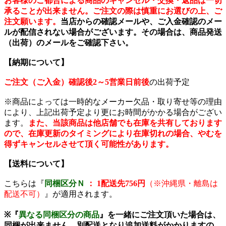
お客様のご都合による商品のキャンセル・交換・返品は一切
承ることが出来ません。ご注文の際は慎重にお選びの上、ご
注文願います。
当店からの確認メールや、ご入金確認のメー
ルが配信されない場合がございます。その場合は、商品発送
（出荷）のメールをご確認下さい。
【納期について】
ご注文（ご入金）確認後2～5営業日前後
の出荷予定
※商品によっては一時的なメーカー欠品・取り寄せ等の理由
により、上記出荷予定より更にお時間がかかる場合がござい
ます。
また、当該商品は他店舗でも在庫を共有しております
ので、在庫更新のタイミングにより在庫切れの場合、やむを
得ずキャンセルさせて頂く可能性があります。
【送料について】
こちらは『
同梱区分Ｎ
： 1配送先756円
（※沖縄県・離島は
配送不可）
』が適用されます。
※『
異なる同梱区分の商品
』を一緒にご注文頂いた場合は、
同梱が出来ません。別配送となり追加送料がかかりますの