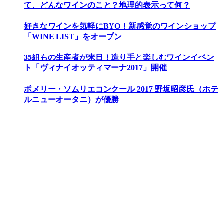
て、どんなワインのこと？地理的表示って何？
好きなワインを気軽にBYO！新感覚のワインショップ
「WINE LIST」をオープン
35組もの生産者が来日！造り手と楽しむワインイベン
ト「ヴィナイオッティマーナ2017」開催
ポメリー・ソムリエコンクール 2017 野坂昭彦氏（ホテ
ルニューオータニ）が優勝