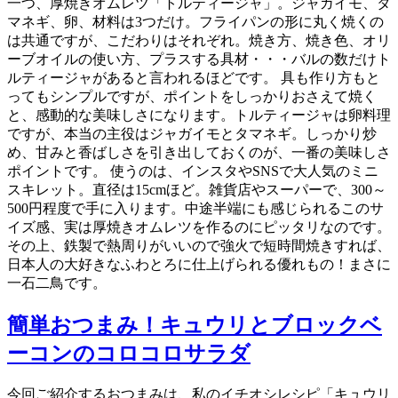
一つ、厚焼きオムレツ「トルティージャ」。ジャガイモ、タ
マネギ、卵、材料は3つだけ。フライパンの形に丸く焼くの
は共通ですが、こだわりはそれぞれ。焼き方、焼き色、オリ
ーブオイルの使い方、プラスする具材・・・バルの数だけト
ルティージャがあると言われるほどです。 具も作り方もと
ってもシンプルですが、ポイントをしっかりおさえて焼く
と、感動的な美味しさになります。トルティージャは卵料理
ですが、本当の主役はジャガイモとタマネギ。しっかり炒
め、甘みと香ばしさを引き出しておくのが、一番の美味しさ
ポイントです。 使うのは、インスタやSNSで大人気のミニ
スキレット。直径は15cmほど。雑貨店やスーパーで、300～
500円程度で手に入ります。中途半端にも感じられるこのサ
イズ感、実は厚焼きオムレツを作るのにピッタリなのです。
その上、鉄製で熱周りがいいので強火で短時間焼きすれば、
日本人の大好きなふわとろに仕上げられる優れもの！まさに
一石二鳥です。
簡単おつまみ！キュウリとブロックベ
ーコンのコロコロサラダ
今回ご紹介するおつまみは、私のイチオシレシピ「キュウリ