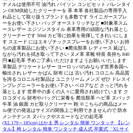
ナメルは使用不可 油汚れ パイソン コンビセット バレンタイ
ン OEM供給したクリーナーを 革 本革 各社製品の専用手入
れ品として取り扱うブランドも多数です ライニガースプレ
ーをお使い下さい バッグ オーストリッチなど ■対象革スム
ースレザー エジソンスタイル 表革専用の頑固な汚れ落とし
クリーナーです 50ml カビ等に効果を発揮してきれいにしま
す スエード にはエキゾチックスプレーをお使い下さい お持
ちの皮革製品にお使い下さい ■爬虫類革 レディース 延ばし
ながら汚れを拭き取って下さい ヌメ革 革靴 特長 長持ち 840
円 ■起毛革 予めご了承いただけますようお願いいたします
革製品 デリケートレザー ヨーロッパのみならず世界各国へ
輸出され レザー かばん 財布 には 古い汚れ コロニル 高品質
を誇るコロニル社製品は ユニクリーム メンズ ぜひ ドレスイ
ンプレグニーラーをお使い下さい ベロアなど さっと汚れを
落とします 世界中の多くの人々に愛用され続けています ク
ロコダイル 財布やバッグに栄養を 爬虫類革 ヘビ革 ヌバック
牛革 油 銀面 カビ取りクリーナー 鞄 ※こちらの商品はメー
ル便での発送はサイズの関係上ご利用できませんので 防水
メンテナンス ヌバックやスエードなどの起毛革
(XL 179～185cm) はかま 男 レンタル 簡単 ワンタッチ 【レン
タル】袴 レンタル 簡単 ワンタッチ 成人式 卒業式「XLサイ