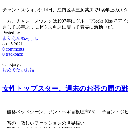
チャン・スウォンは14日、江南区駅三洞某所で1歳年上のス
一方、チャン・スウォンは1997年にグループJecks Kis
通じて16年ぶりにゼクスキスに戻って着実に活動中だ。
Posted by
まりあんぬあしゅー
on 15.2021
0 comments
0 trackback
Category :
おめでたいお話
女性トップスター、週末のお茶の間の
「破格ベッドシーン」ソン・ヘギョ視聴率8％… チョン・ジ
「智の「激しいファッションの世界描い