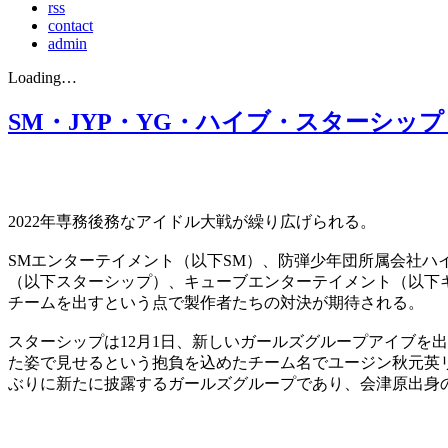
rss
contact
admin
Loading…
SM・JYP・YG・ハイブ・スターシッ
2022年専務後務なアイドル大戦が繰り広げられる。
SMエンターテイメント（以下SM）、防弾少年団所属会社ハイ
（以下スターシップ）、キューブエンターテイメント（以下
チームを出すという点で製作者たちの対決が期待される。
スターシップは12月1日、新しいガールズグループアイブを
た姿で見せるという抱負を込めたチーム名でユージン秋元英リ
ぶりに新たに披露するガールズグループであり、会津原出身