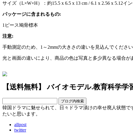
サイズ（L×W×H）：約15.5 x 6.5 x 13 cm / 6.1 x 2.56 x 5.12イ
パッケージに含まれるもの:
1ピース鳩骨標本
注意:
手動測定のため、1～2mmの大きさの違いを見込んでくださ
光と画面の違いにより、商品の色は写真と多少異なる場合が
【送料無料】 バイオモデル.教育科学学
韓国ドラマに魅せられて、日々ドラマ漬けの幸せ廃人状態です
たいと思います。
allpost
twitter