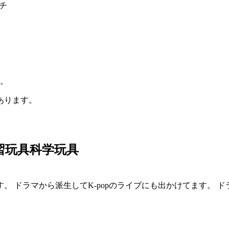
ンチ
い。
あります。
習玩具科学玩具
。 ドラマから派生してK-popのライブにも出かけてます。 