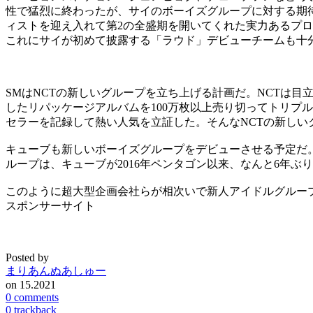
性で猛烈に終わったが、サイのボーイズグループに対する期
ィストを迎え入れて第2の全盛期を開いてくれた実力あるプ
これにサイが初めて披露する「ラウド」デビューチームも十
SMはNCTの新しいグループを立ち上げる計画だ。NCTは目
したリパッケージアルバムを100万枚以上売り切ってトリプル
セラーを記録して熱い人気を立証した。そんなNCTの新しい
キューブも新しいボーイズグループをデビューさせる予定だ
ループは、キューブが2016年ペンタゴン以来、なんと6年
このように超大型企画会社らが相次いで新人アイドルグループ
スポンサーサイト
Posted by
まりあんぬあしゅー
on 15.2021
0 comments
0 trackback