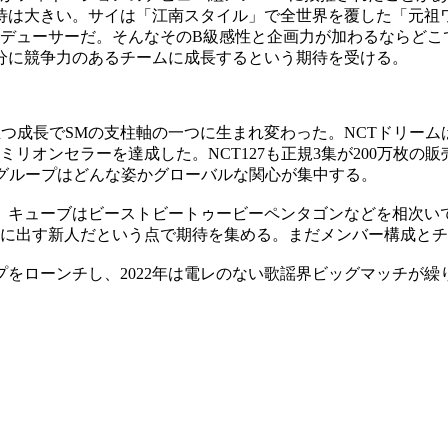
待は大きい。サイは「江南スタイル」で全世界を覆した「元祖
ロデューサーだ。そんなそのB級感性と企画力が加わるならどこ
分に競争力のあるチームに成長するという期待を受ける。
立つ成長でSMの支柱軸の一つに生まれ変わった。NCTドリーム
ミリオンセラーを達成した。NCT127も正規3集が200万枚
グループはどんな姿かグローバルな関心が集中する。
。キューブはビーストビートゥービーペンタゴンなどを相次い
ぶりに出す新人だという点で期待を集める。まだメンバー構成と
をローンチし、2022年は電レのない歌謡界ビッグマッチが繰