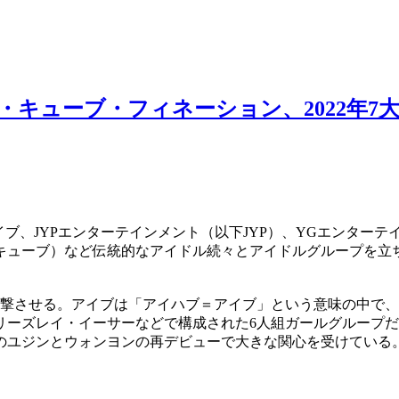
プ・キューブ・フィネーション、2022年7
ブ、JYPエンターテインメント（以下JYP）、YGエンター
キューブ）など伝統的なアイドル続々とアイドルグループを立
出撃させる。アイブは「アイハブ＝アイブ」という意味の中で
ーズレイ・イーサーなどで構成された6人組ガールグループだ。
のユジンとウォンヨンの再デビューで大きな関心を受けている