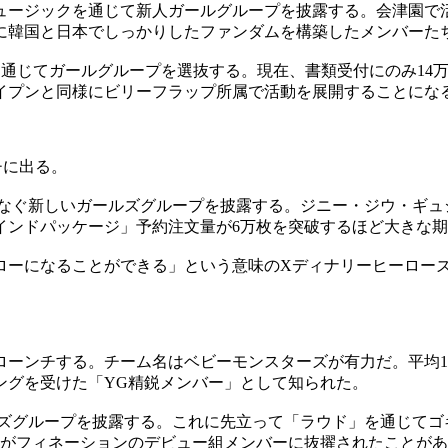
ージックを通じて新人ガールグループを披露する。会津園で活
でに韓国と日本でしっかりしたファンダムを構築したメンバーた
」を通じてガールグループを選抜する。現在、書類受付にのみ1
イプンと同様にビリーフラップ所属で活動を展開することにな
チに出る。
譜をつなぐ新しいガールズグループを披露する。ジニー・ジウ・ギ
インドパッケージ」予約注文量が6万枚を突破するほど大きな
ローになることができる」という意味のXディナリーヒーローズ
ローンチする。チーム名はベビーモンスターズが有力だ。平均1
ングを受けた「YG精鋭メンバー」として知られた。
イズグループを披露する。これに先立って「ラウド」を通じて
人がフィネーションのデビュー組メンバーに抜擢されたことが