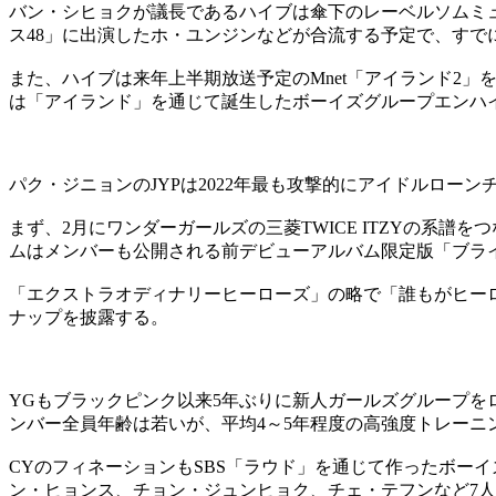
バン・シヒョクが議長であるハイブは傘下のレーベルソムミュ
ス48」に出演したホ・ユンジンなどが合流する予定で、す
また、ハイブは来年上半期放送予定のMnet「アイランド2
は「アイランド」を通じて誕生したボーイズグループエンハ
パク・ジニョンのJYPは2022年最も攻撃的にアイドルローン
まず、2月にワンダーガールズの三菱TWICE ITZYの系
ムはメンバーも公開される前デビューアルバム限定版「ブラ
「エクストラオディナリーヒーローズ」の略で「誰もがヒー
ナップを披露する。
YGもブラックピンク以来5年ぶりに新人ガールズグループを
ンバー全員年齢は若いが、平均4～5年程度の高強度トレーニ
CYのフィネーションもSBS「ラウド」を通じて作ったボー
ン・ヒョンス、チョン・ジュンヒョク、チェ・テフンなど7