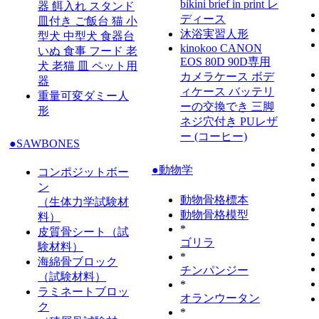
bikini brief in print レ
器 餌入れ スタンド
ディース
皿付き ご飯台 猫 小
沐浴実習人形
型犬 中型犬 食器台
kinokoo CANON
いぬ 食事 フード 老
EOS 80D 90D専用
犬 老猫 皿 ペット用
カメラケース ボデ
器
ィケース バッテリ
重量可変ダミー人
ーの交換でき 三脚
形
ネジ穴付き PUレザ
ー (コーヒー)
●SAWBONES
●動物学
コンポジットボー
ン
動物骨格標本
（生体力学試験材
動物骨格模型
料）
*
皮質骨シート（試
ゴリラ
験材料）
*
海綿骨ブロック
チンパンジー
（試験材料）
*
ラミネートブロッ
オランウータン
ク
*