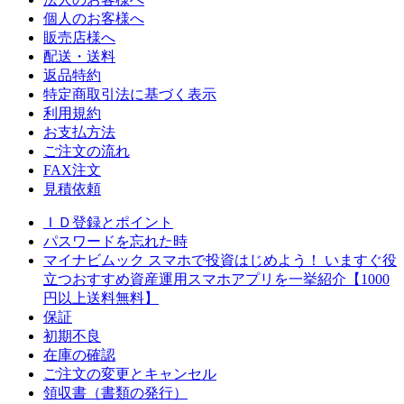
個人のお客様へ
販売店様へ
配送・送料
返品特約
特定商取引法に基づく表示
利用規約
お支払方法
ご注文の流れ
FAX注文
見積依頼
ＩＤ登録とポイント
パスワードを忘れた時
マイナビムック スマホで投資はじめよう！ いますぐ役
立つおすすめ資産運用スマホアプリを一挙紹介【1000
円以上送料無料】
保証
初期不良
在庫の確認
ご注文の変更とキャンセル
領収書（書類の発行）