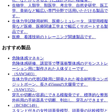
孔、などができるように設計された模擬骨。
生物学、人類学、獣医学、考古学、自然史研究、医工
学、美術など幅広い専門分野で活用いただける製品で
す。
生体力学試験用材料、医療シミュレータ、演習用模擬
骨など医療、医療関連工学まで幅広くサポートする製
品です。
医療、看護技術のトレーニング関連製品です。
おすすめ製品
危険体感マネキン
危険体感研修、講習等で墜落衝撃体感のデモンストレ
ーション用に製作された人体ダミーです。
（SAW3403）
生体力学の代替試験用に開発された複合材料骨コンポ
ジットボーン。長さ455mmの大腿骨です。
（SAW1352）
穿孔や切断が容易にできる模擬骨です。標準的な整形
外科用の手術器具で切断、刳出し、穿孔ができます。
（BCSBC149）
スタンド付きの女性頭蓋骨模型。頭蓋骨の比較模型と