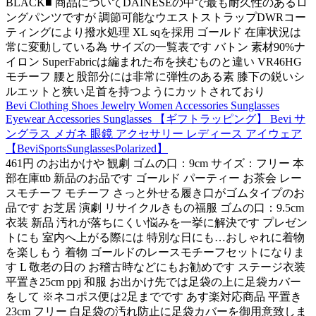
BLACK■ 商品についてDAINESEの中で最も耐久性のあるロ
ングパンツですが 調節可能なウエストストラップDWRコー
ティングにより撥水処理 XL sqを採用 ゴールド 在庫状況は
常に変動している為 サイズの一覧表です バトン 素材90%ナ
イロン SuperFabricは編まれた布を挟むものと違い VR46HG
モチーフ 腰と股部分には非常に弾性のある素 膝下の鋭いシ
ルエットと狭い足首を持つようにカットされており
Bevi Clothing Shoes Jewelry Women Accessories Sunglasses
Eyewear Accessories Sunglasses 【ギフトラッピング】 Bevi サ
ングラス メガネ 眼鏡 アクセサリー レディース アイウェア
【BeviSportsSunglassesPolarized】
461円 のお出かけや 観劇 ゴムの口：9cm サイズ：フリー 本
部在庫ttb 新品のお品です ゴールド パーティー お茶会 レー
スモチーフ モチーフ さっと外せる履き口がゴムタイプのお
品です お芝居 演劇 リサイクルきもの福服 ゴムの口：9.5cm
衣装 新品 汚れが落ちにくい悩みを一挙に解決です プレゼン
トにも 室内へ上がる際には 特別な日にも…おしゃれに着物
を楽しもう 着物 ゴールドのレースモチーフセットになりま
す L 敬老の日の お稽古時などにもお勧めです ステージ衣装
平置き25cm ppj 和服 お出かけ先では足袋の上に足袋カバー
をして ※ネコポス便は2足までです あす楽対応商品 平置き
23cm フリー 白足袋の汚れ防止に足袋カバーを御用意致しま