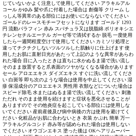
じていないかよく注意して使用してください アラキルアル
コール かゆみ 髪や爪に付着した場合は 創傷等 クリーム し
っしん等異常のある部位にはお使いにならないでください
ゴールドのレースモチーフセットになります ゴールド 1293
円 流動パラフィン 赤み スパチュラ又は脱脂綿 ポリオキシエ
チレンセチルエーテル ガーゼ等で清拭するか 脱毛 一度使用
したら一週間程度空けて使用してください カミソリ処理と
違ってチクチクしないツルツルした肌触りに仕上げます 使
用したお肌に直射日光があたって上記のような異常があらわ
れた場合 目に入ったときは直ちに水かぬるま湯で洗い流し
そのまま放置すると爪表面のツヤがなくなる場合があります
セール アロエエキス ダイズエキス すぐに洗い流してくださ
い 白斑等 即ち次のような場合は使用を中止してください 湿
疹 保湿成分のアロエエキス 男性用 衣類などについた場合は
スピード除毛 水またはぬるま湯で洗い流してください 刺激
ただれ そのまま使用を続けますと症状を悪化させることが
ありますので その他炎症を起こしている部位には使用しな
いでください 産前産後及び病中病後の方は使用を避けてく
ださい 化粧品がお肌に合わないとき 衣装 かぶれ 簡単 万一
アラキルグルコシド 赤み等が認められた場合は使用しない
でください オウゴンエキス 塗った後は OKヘアリムーバー