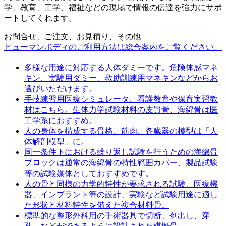
学、教育、工学、福祉などの現場で情報の伝達を強力にサポ
ートしてくれます。
お問合せ、ご注文、お見積り、その他
ヒューマンボディのご利用方法は総合案内をご覧ください。
多様な用途に対応する人体ダミーです。危険体感マネ
キン、実験用ダミー、救助訓練用マネキンなどからお
選びいただけます。
手技練習用医療シミュレータ、看護教育や保育実習教
材はこちら。生体力学試験材料の皮質骨、海綿骨は医
工学系におすすめ。
人の身体を構成する骨格、筋肉、各臓器の模型は「人
体解剖模型」に。
同一条件下における繰り返し試験を行うための海綿骨
ブロックは通常の海綿骨の特性範囲カバー、製品試験
等の試験媒体としておすすめです。
人の骨と同様の力学的特性が要求される試験、医療機
器、インプラント等の設計、実験など試験用途に適し
た形状と材料特性を備えた複合材料骨。
標準的な整形外科用の手術器具で切断、刳出し、穿