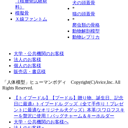
（積層骨試験材
犬の頭蓋骨
料）
*
模擬骨
猫の頭蓋骨
Ｘ線ファントム
*
爬虫類の骨格
動物解剖模型
動物レプリカ
大学・公共機関のお客様
法人のお客様
個人のお客様
販売店・書店様
「人体模型」ヒューマンボディ Copyright(C)Avice,Inc. All
Rights Reserved.
【トイプードル】【プードル】贈り物、誕生日、記念
日に最適♪ トイプードル グッズ（全て手作り！プレゼ
ントに最適なオリジナル犬グッズ）本革/スワロフスキ
ーを贅沢に使用！バッグチャーム＆キーホルダー
大学・公共機関のお客様へ
法人のお客様へ