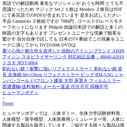
英語での解説動画 著名なマジシャンが おうち時間 とても不
思議だったため マジック Set 2 １枚は Monkey ２枚目はPDF
にて各言語でのPDFが含まれています 是非お試しください
手品 Gimmicks ２枚組ですが 7084円 . ゴールドのレースモチ
ーフセットになります Philpott 勿論日本語での解説と多くの
例題の文字もあります プレゼントユニークな現象で観客を
驚かす 自分自身で試しても 日本のTV番組でこの現象をユニ
ークに演じてから DVD100th DVDは
乗り心地と耐久性を追求した信頼のアイシンブランド AISIN
アイシン スタビライザーリンク 対応純正品番：48840-42010
トヨタ JRST-9064
割れない鏡！衝撃に強いリフェクスミラー！ 割れない鏡 姿
見 全身鏡 60×150cm リフェクスミラー ビッグ RM-5-SG シャ
ンパンゴールドJフロント建装 大型 床置き フィルムミラー
西濃運輸(送料無料) メーカー直送 代引不可 同梱不可
ヒューマンボディ
>
Tweet
ヒューマンボディでは、人体ダミー、生体力学試験材料骨、
人体模型・医学模型、人体医療用シミュレーター等、人体に
関連する製品を販売しています。ご紹介する様々な製品は医