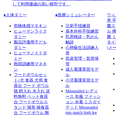
して利用価値の高い模型です。
●人体ダミー
●医療シミュレーター
ウィ
帯 
危険体感マネキン
注射手技練習
菌ス
ヒューマンライク
基本外科手技練習
ル 
ダミー
乳房検診・乳がん
菌 
製品評価用子ども
触診
タイ
ダミー
心肺蘇生法訓練人
(メ
ヒューマノイドダ
形
ミー
気道管理・気管挿
救助訓練用マネキ
管
ン
成人看護実習モデ
フードボウルセッ
ル
ト♪犬 食器 犬用 食
小児看護実習モデ
器台 フード ボウル
ル
猫 餌入れ 水入れ 送
Missguided レディ
料無料 ペット食器
ース 衣服 ファッシ
台 フードボウルス
ョン 水着 ミスガイ
タンド 猫形 猫食器
デッド Missguided
mix match high leg
台 フードボウル 陶