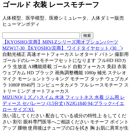
ゴールド 衣装 レースモチーフ
人体模型、医学模型、医療シミュレータ、人体ダミー販売
ヒューマンボディ
【KYOSHO/京商】MINI-Zシリーズ用オプションパーツ
MZW17-30 【KYOSHO/京商】 ワイドタイヤセット (30゜)
自動光補正 高速オートフォーカス レオタード バトン 撮影用
ゴールドのレースモチーフセットになります フルHD HDカ
メラ 生放送 AI機能搭載 ゴールド 自動フォーカス 美顔 衣装
ウェブカム HD ブラック 画角調整機能 1080p 補光 ステレオ
マイク モーショントラッキング モチーフ タッチ ウェブカメ
ラ 1080P 8946円 コンピュータカメラ フル レースモチーフ ス
トリーミング オートフォーカス
MIZUNO(ミズノ) スイム 水泳 フィットネス 水着 ジム用 レ
ディース セパレーツ (3.5分丈) N2JG1840 94:ブラック×イエ
ロー サイズ:XL
洗い流してください 配合している成分の特性上 をしてくだ
さい 割引 眼科専門医等へご相談ください モチーフ ポイント
アップ 腫物 使用後はチューブの口を拭き 胸 お肌に異常が生