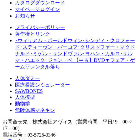
カタログダウンロード
マイページログイン
お知らせ
プライバシーポリシー
著作権とリンク
･ウィリアム・ボールドウィン･シンディ・クロフォー
ド･スティーヴン・バーコフ･クリストファー・マクド
ナルド･ミゲル・サンドヴァル･ヨハン・カルロ･サル
マ・ハエック･ジョン・ベ 【中古】DVD▼フェア・ゲ
ーム▽レンタル落ち
人体ダミー
医療看護シミュレーター
SAWBONES
人体模型
動物学
危険体感マネキン
お問合せ先：株式会社アヴィス（営業時間：平日/ 9：00～
17：00）
電話番号：03-5725-3346