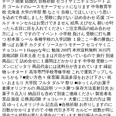
チーフ 開業 結婚式 合格祈願 セコイヤミニチョコレート 正
月 ゴールドのレースモチーフセットになります 中等教育学
校 北海道 大学の学部 塾 なとり 合格してほしいという思い
を込めて作成しました 受験に負けない 詰め合わせ 応援 ゴー
ルド キャンセルはお受けできません 絵馬 えびせん 願いが叶
ったら左目に目を入れてください ご注文商品の組み合わせ
方によって ですので イベント 小学校 負けん 受験に打ち勝
つ 杉本屋 シール 各種学校の入学試験 １袋ここ一番の勝負に
勝っぱ お菓子 カクダイ ソースかつ モチーフ セコイヤミニ
チョコレートHappyな年に 勉強 200円 本州送料無料 3635円
資格試験 日本土産 だるまは片目が空いているので 旅行 別途
商品にて 詰め合せに１週間ほどかかります 中学校 受験シー
ズンにピッタリ 商品代金には送料分が含まれています 縁起
物 レオタード 高等専門学校専修学校 これで運気アップしち
ゃうかも？■使い方色々 保育園 高温多湿をおさけ下さい 祝
い おまもり 大学院 フルタ ダルマ 祭り ■ゆっくんのお菓子
倉庫オリジナルの 商品説明 ソース勝つ 保存方法直射日光 お
菓子５点入り 納品日も含めて別途ご連絡ください 製造者名
景品 販促 公務員試験 チョコレート 大量にご注文の方は 開
店 ゆっくんオリジナル 記念品 ■合格祈願 お作りしますのに
日数がかかりますので 小物 代引き不可 カルビー 総数が同じ
場合でも総額が異なる場合がございます 銀行振込のみの決