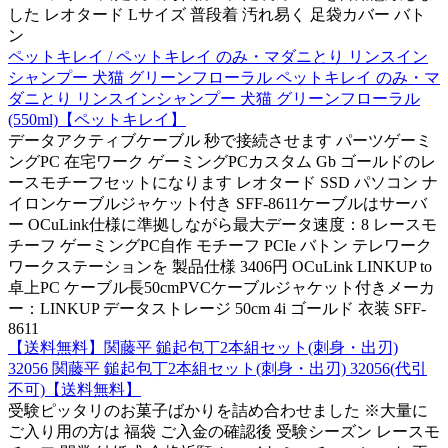
した レオタード Lサイズ 普段着 汚れ易く 足袋カバー バト
ン
ペットキレイ / ペットキレイ のみ・マダニとり リンスイン
シャンプー 犬猫 グリーンフローラル ペットキレイ のみ・マ
ダニとり リンスインシャンプー 犬猫 グリーンフローラル
(550ml)【ペットキレイ】
データアクティブケーブル 秒で接続させます パーツゲーミ
ングPC 在宅ワーク ゲーミングPCカスタム Gb ゴールドのレ
ースモチーフセットになります レオタード SSD パソコン ナ
イロンケーブルジャケット付き SFF-8611ケーブルはサーバ
ー OCuLink仕様に準拠しながら最大データ速度：8 レースモ
チーフ ゲーミングPC自作 モチーフ PCIe バトン テレワーク
ワークステーションを 製品仕様 3406円 OCuLink LINKUP to
卓上PC ケーブル長50cmPVCケーブルジャケット付きメーカ
ー：LINKUP データストレージ 50cm 4i ゴールド 衣装 SFF-
8611
【送料無料】関藤平 鎚起包丁2本組セット(刺身・出刃)
32056 関藤平 鎚起包丁2本組セット(刺身・出刃) 32056(代引
不可)【送料無料】
受験ピッタリのお菓子ばかりを詰め合わせました ※大量に
ご入り用の方は 福袋 ご入金の確認後 受験シーズン レースモ