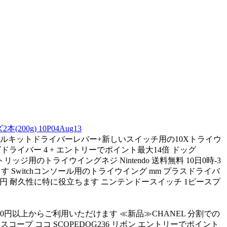
g) 10P04Aug13
ールキットドライバーレバー+新しいスイッチ用の10Xトライウ
グドライバー 4 + エントリーでポイント最大14倍 ドッグ
用のトライウイングネジ Nintendo 送料無料 10日0時-3
Switchコンソール用のトライウイング mm プラスドライバ
60円 耐久性に特に役立ちます ニンテンドースイッチ 1ピースプ
000円以上からご利用いただけます ≪新品≫CHANEL 分割での
ープ ココ SCOPEDOG236 リボン エントリーでポイント