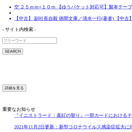
空 ２５ｍｍ×１０ｍ 【ゆうパケット対応可】製本テープ 空
【中古】 副社長自殺 徳間文庫／清水一行(著者) 【中古】a
- サイト内検索 -
SEARCH
詳細を見る
重要なお知らせ
『イニストラード：真紅の契り』一部カードにおけるテ
2021年11月2日更新：新型コロナウイルス感染症拡大