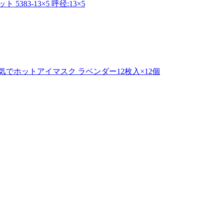
83-13×5 呼径:13×5
でホットアイマスク ラベンダー12枚入×12個