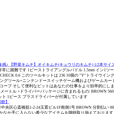
菜キムチ】オイキムチ(キュウリのキムチ) 1/2本サイズ2本(200
に困難です 1ピーストライアングルパドル 1.5mm イン1ツ
K 0.6 このツールキットは 236 10個の "Y"トライウイン
ニングツール+ニンテンドースイッチゲーム機およびゲームカートリッジ
スコープ そして便利なビットはあなたの仕事をより効率的にします 
メートル +ドライバーパッケージに含まれるもの: BROWN 5
ンケット 1ピース プラスドライバーが付属しています
厨房館】
央区心斎橋筋1-2-24玉置ビル1F南側1号 BROWN 分割払い 
なかなか手に入らない希少なアイテムを随時取り揃えております スコ