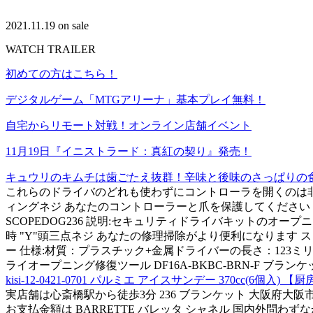
2021.11.19 on sale
WATCH TRAILER
初めての方はこちら！
デジタルゲーム「MTGアリーナ」基本プレイ無料！
自宅からリモート対戦！オンライン店舗イベント
11月19日『イニストラード：真紅の契り』発売！
キュウリのキムチは歯ごたえ抜群！辛味と後味のさっぱりの食感♪ 【野
これらのドライバのどれも使わずにコントローラを開くのは非常
ィングネジ あなたのコントローラーと爪を保護してください CHEC
SCOPEDOG236 説明:セキュリティドライバキットのオープ
時 "Y"頭三点ネジ あなたの修理掃除がより便利になります 
ー 仕様:材質：プラスチック+金属ドライバーの長さ：123ミリ
ライオープニング修復ツール DF16A-BKBC-BRN-F ブラ
kisi-12-0421-0701 パルミエ アイスサンデー 370cc(6個入) 【
実店舗は心斎橋駅から徒歩3分 236 ブランケット 大阪府大阪市中
お支払金額は BARRETTE バレッタ シャネル 国内外問わず