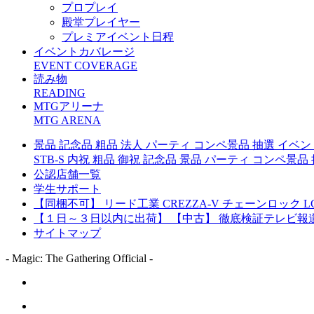
プロプレイ
殿堂プレイヤー
プレミアイベント日程
イベントカバレージ
EVENT COVERAGE
読み物
READING
MTGアリーナ
MTG ARENA
景品 記念品 粗品 法人 パーティ コンペ景品 抽選 イベ
STB-S 内祝 粗品 御祝 記念品 景品 パーティ コンペ
公認店舗一覧
学生サポート
【同梱不可】 リード工業 CREZZA-V チェーンロック LC-
【１日～３日以内に出荷】 【中古】 徹底検証テレビ報道「
サイトマップ
- Magic: The Gathering Official -