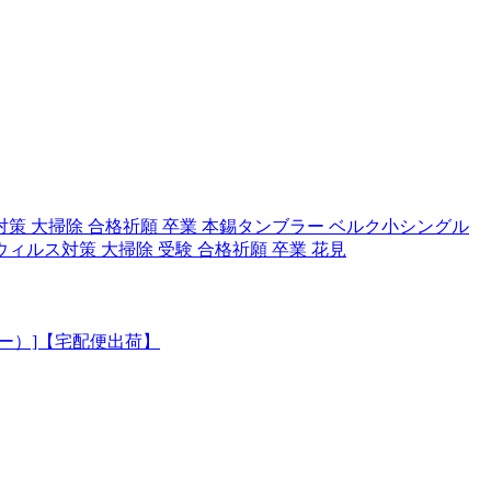
ス対策 大掃除 合格祈願 卒業 本錫タンブラー ベルク小シングル
 ウィルス対策 大掃除 受験 合格祈願 卒業 花見
バー）]【宅配便出荷】