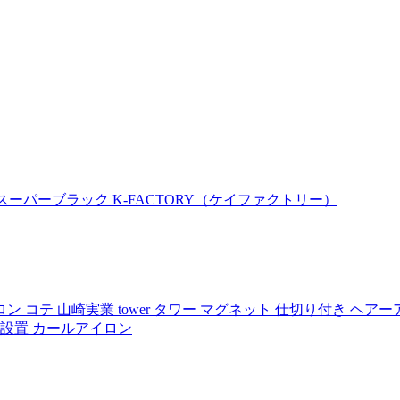
 スーパーブラック K-FACTORY（ケイファクトリー）
 コテ 山崎実業 tower タワー マグネット 仕切り付き ヘアー
単設置 カールアイロン