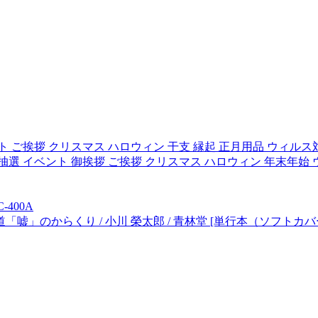
ント ご挨拶 クリスマス ハロウィン 干支 縁起 正月用品 ウィル
景品 抽選 イベント 御挨拶 ご挨拶 クリスマス ハロウィン 年末年始
400A
嘘」のからくり / 小川 榮太郎 / 青林堂 [単行本（ソフトカ