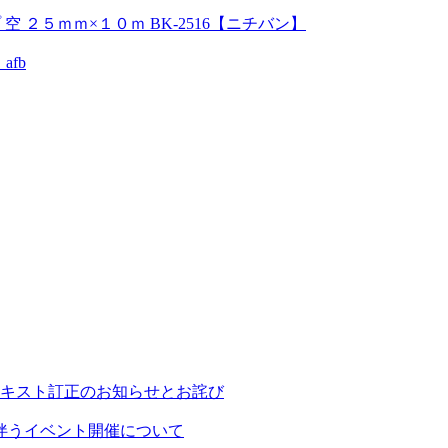
 ２５ｍｍ×１０ｍ BK-2516【ニチバン】
fb
キスト訂正のお知らせとお詫び
に伴うイベント開催について