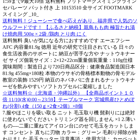
1:59までP最大10倍 送料無料 フットマークスイミングライン
セパレーツ パット付き 上 10153510 全サイズ FOOTMARK
スイミング _10_
送料無料！ジューシーで食べ応えがあり、福井県で人気のソ
ウルフードです！ 【ふるさと納税】親鳥もも肉 極旨たれ漬
け焼肉用 500g × 2袋 /鶏肉 とり肉 にく
送料無料 臭いが気になる方におすすめです エーエフシー
AFC 内容量81.9g 徳用 近年の研究で注目されている 日々の
食生活改善のサポートに 納豆が苦手な方や ナットウキナー
ゼ サイズ個装サイズ：2×12×22cm重量個装重量：110g仕様
賞味期間：製造日より720日商品区分：健康食品製造国日本
81.9g 455mg×180粒 本物のウサギの骨格標本動物の骨モデル
教室の装飾 1529円 納豆のネバネバに含まれるナットウキナ
ーゼを飲みやすいソフトカプセルに凝縮しました
☆送料無料☆（北海道・沖縄以外） 【全商品ポイント１０
倍 11/10(水)0:00～23:59】テーブルマーク 宮城県産ひとめぼ
れ(分割) 4食（150ｇ×2食×2個）×8個
7.服やほこりを吸い取る ニット 毛玉取り機 髭剃りには絶対
に使わないでください トリミング器を回しません ×1 2.薄い
もの----二重に重ねてアイロン台にのせて毛玉をカットしま
す コンセント 直ちに刃物 カラー：グリーン 毛剃り掃除が終
わりました 毛玉カッター 注意事項： 使用方法： カーペット