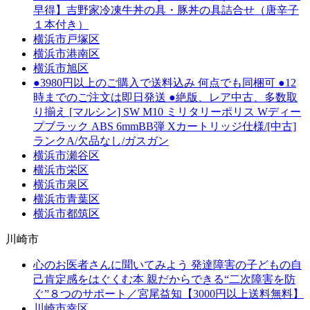
早得】吉野家冷凍牛丼の具・豚丼の具詰合せ（唐辛子
１本付き）
横浜市戸塚区
横浜市港南区
横浜市旭区
●3980円以上のご購入で送料込み 何点でも同梱可 ●12
時までのご注文は即日発送 ●絶版、レア中古、多数取
り揃え [マルシン] SW M10 ミリタリーポリス Wディー
プブラック ABS 6mmBB弾 Xカートリッジ仕様/[中古]
ランクA/欠品なし/ガスガン
横浜市瀬谷区
横浜市栄区
横浜市泉区
横浜市青葉区
横浜市都筑区
川崎市
心のお医者さんに聞いてみよう 発達障害の子どもの自
己肯定感をはぐくむ本 親だからできる“二次障害を防
ぐ”８つのサポート／宮尾益知【3000円以上送料無料】
川崎市幸区