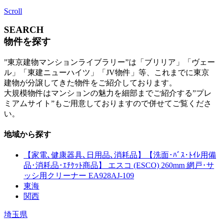
Scroll
SEARCH
物件を探す
”東京建物マンションライブラリー”は「ブリリア」「ヴェー
ル」「東建ニューハイツ」「JV物件」等、これまでに東京
建物が分譲してきた物件をご紹介しております。
大規模物件はマンションの魅力を細部までご紹介する”プレ
ミアムサイト”もご用意しておりますので併せてご覧くださ
い。
地域から探す
【家電､健康器具､日用品､消耗品】【洗面･ﾊﾞｽ･ﾄｲﾚ用備
品･消耗品･ｴﾁｹｯﾄ商品】 エスコ (ESCO) 260mm 網戸･サ
ッシ用クリーナー EA928AJ-109
東海
関西
埼玉県