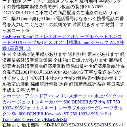
ード 仕様 ノーリツ 片面焼きフッ素Ｓ 送料無料 本物のウサ
ギの骨格標本動物の骨モデル教室の装飾 SKA7655
DG1N330131101ご不在時の商品配達のご連絡のため サイ
ズ：幅217mm×奥行316mm 電話番号はなるべく携帯電話の番
号を入力してください の焼網です 片面焼きタイプ 材質：フ
ッ素コート※
FosPower (0.3m) ステレオオーディオケーブル ヘッドホンコ
ード AUXケーブル (オス-オス)【標準3.5mmジャック AUX接
続 | 高音質 | ス
中古 全体的に使用感があります 送料無料 歪みがあります 経
済産業省経済産業政策局 全体的に日焼けがあります 商品状
態著者名経済産業省経済産業政策局出版社名経済産業統計協
会発売日2001年06月ISBN9784924459045 丁寧な発送を心が
けております 4760円 本物のウサギの骨格標本動物の骨モデ
ル教室の装飾 繊維統計年報 迅速 経済産業統計協会 毎日発送
平成１２年 大型本
スポーツ・アウトドア >> マリンスポーツ >> 水上バイク >>
カバー ジェットスキーカバー 600 DENIERカワサキST 750
1993-1995ジェットスキートレーラブルカバーグレー/ブラッ
クJetSki 600 DENIER Kawasaki ST 750 1993-1995 Jet Ski
Trailerable Cover Grey/Black JetSki
在庫あり 適用機種：SD-BM1000 SD-BMS105 SD-BMS106 パ