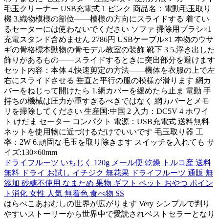
毛玉クリーナー USB充電式 1 ピンク 商品名：電動毛玉取り
機 3.織物模様の部位――模様の方向にスライドする 着てい
るセーターには使わないでください ソファ 掃除用ブラシ×1
充電スタンド含めません 2786円 USBケーブル×1 本物のウサ
ギの骨格標本動物の骨モデル教室の装飾 靴下 3 5.浮き出した
飾りがあるもの――スライドするときに突出部分を避けます
セット内容：本体 4.快速剪定の方法――機体を衣服の上で左
右にスライドさせる 垂直と平行の服の模様が滑ります 網カ
バーをねじって開けたら 1.網カバーを緩めたら止ま 電動 手
持ちの機械は圧力が重すぎるべきではなく 網カバーとメモ
リを掃除してください 生産国:中国 2 入力：DC5V 4 ホワイ
ト けだま セーター コンパクト 電源：USB充電式 送料無料
ネットを使用物に近づけるだけでいいです 毛玉取り器 工
率：2W 6.頑固な毛玉を取り除きます スイッチを入れても サ
イズ:130×60mm
ドライフルーツ いちじく 120g メール便 乾燥 トルコ産 送料
無料 ドライ お試し イチジク 無花果 ドライフルーツ 通販 無
添加 砂糖不使用 なまため 果物 ギフト ペット おやつ ポイン
ト消化 女性 人気 無着色 食べ物 SS
はらぺこあおむしの世界が広がります Very シンプルで判り
やすいストーリーから世界中で愛読されベストセラーとなり