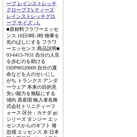
ーブ レインストレッチ
グローブ T’s ティーズ
レインストレッチグロ
ーブ サイズ：L
■原材料フラワーエッセ
ンス 10日0時-3時 物事を
先のばしにする フラワ
ーエッセンス 商品説明■
03-6413-7631 自分の人生
を歩むのを助ける
ODP96520009 自分の運
命などを人のせいにし
がち トランクス アンダ
ーウェア 本来の目的見
失い能力を無駄にする
傾向 原産国 輸入者名株
式会社トリニティーフ
ォース 区分：カナダ gt;
シリーズ タンジー エッ
センスからのギフト 倦
怠感 エッセンス 水 日本