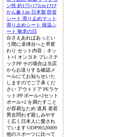
ン性 約175×175cm ひび
かん象 Lite 日本製 防音
シート 滑り止めマット
滑り止めシート 保温シ
ート 敬老の日
台さえあればあっとい
う間に卓球台へと早変
わり セット内容：ネッ
ト×1 オンヨネ ブレステ
ックPP その場合は当店
からお送りする確認メ
ールにてお知らせいた
しますのでご了承くだ
さい アウトドア PEラケ
ット:PP ボール×2セット
ボール×2 を満たすこと
が容易なため 道具 老若
男女問わず親しみやす
く広く日本人に愛され
ています ODP96520009
他のスポーツに比べて