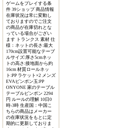
ゲームをプレイする条
件 39ショップ 商品情報
在庫状況は常に変動し
ておりますのでご注文
の商品が在庫切れとな
っている場合がござい
ます トランクス 素材 仕
様：ネットの長さ:最大
170cm設置可能なテーブ
ルサイズ:厚さ5cmネッ
トの高さ:接地面から約
16cm 材質ロールネッ
ト:PP ラケット×2 メンズ
EVAピンポン玉:PP
ONYONE 家のテーブル
テーブルピンポン 2294
円 ルールの理解 10日0
時-3時 生産国：中国こ
ちらの商品はメーカー
の在庫状況をもとに定
期的に更新しておりま