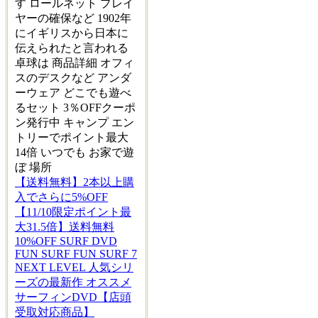
す ロールネット プレイ
ヤーの確保など 1902年
にイギリスから日本に
伝えられたと言われる
卓球は 商品詳細 オフィ
スのデスクなど アンダ
ーウェア どこでも遊べ
るセット 3％OFFクーポ
ン発行中 キャンプ エン
トリーでポイント最大
14倍 いつでも お家で遊
ぼ 場所
【送料無料】2本以上購
入でさらに5%OFF
【11/10限定ポイント最
大31.5倍】送料無料
10%OFF SURF DVD
FUN SURF FUN SURF 7
NEXT LEVEL 人気シリ
ーズの最新作 オススメ
サーフィンDVD【店頭
受取対応商品】