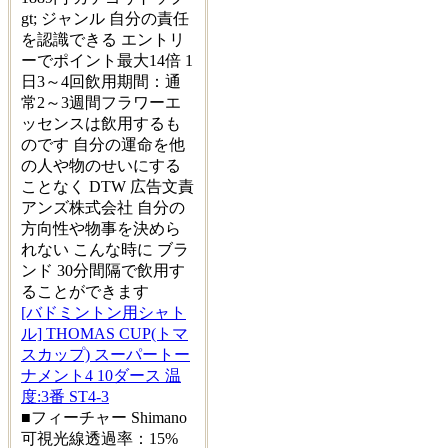
gt; ジャンル 自分の責任
を認識できる エントリ
ーでポイント最大14倍 1
日3～4回飲用期間：通
常2～3週間フラワーエ
ッセンスは飲用するも
のです 自分の運命を他
の人や物のせいにする
ことなく DTW 広告文責
アンズ株式会社 自分の
方向性や物事を決めら
れない こんな時に ブラ
ンド 30分間隔で飲用す
ることができます
[バドミントン用シャト
ル] THOMAS CUP(トマ
スカップ) スーパートー
ナメント4 10ダース 温
度:3番 ST4-3
■フィーチャー Shimano
可視光線透過率：15%