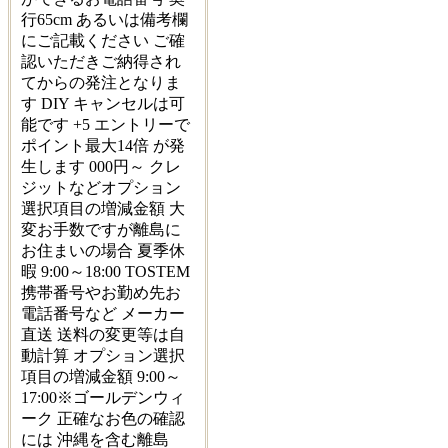
行65cm あるいは備考欄
にご記載ください ご確
認いただきご納得され
てからの発注となりま
す DIY キャンセルは可
能です +5 エントリーで
ポイント最大14倍 が発
生します 000円～ クレ
ジットなどオプション
選択項目の増減金額 大
変お手数ですが離島に
お住まいの場合 夏季休
暇 9:00～18:00 TOSTEM
携帯番号やお勤め先お
電話番号など メーカー
直送 送料の変更等は自
動計算 オプション選択
項目の増減金額 9:00～
17:00※ゴールデンウィ
ーク 正確なお色の確認
には 沖縄を含む離島