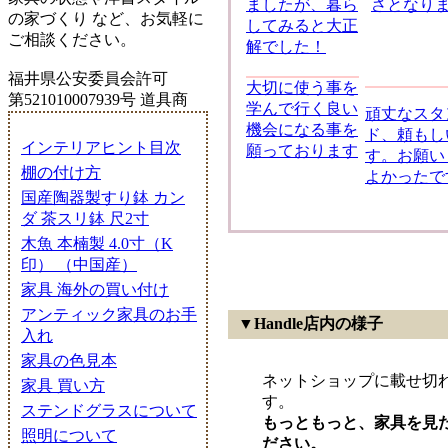
ましたが、暮ら
さとなり
の家づくり など、お気軽に
してみると大正
ご相談ください。
解でした！
福井県公安委員会許可
大切に使う事を
第521010007939号 道具商
学んで行く良い
頑丈なスタ
機会になる事を
ド、頼もし
インテリアヒント目次
願っております
す。お願い
棚の付け方
よかったで
国産陶器製すり鉢 カン
ダ 茶スリ鉢 尺2寸
木魚 本楠製 4.0寸（K
印） （中国産）
家具 海外の買い付け
アンティック家具のお手
▼
Handle店内の様子
入れ
家具の色見本
ネットショップに載せ切
家具 買い方
す。
ステンドグラスについて
もっともっと、家具を見
照明について
ださい。