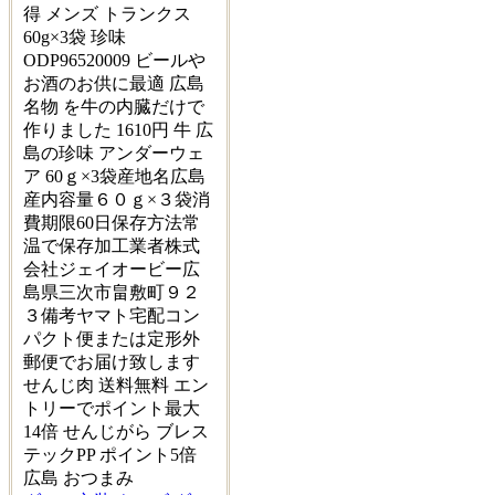
得 メンズ トランクス
60g×3袋 珍味
ODP96520009 ビールや
お酒のお供に最適 広島
名物 を牛の内臓だけで
作りました 1610円 牛 広
島の珍味 アンダーウェ
ア 60ｇ×3袋産地名広島
産内容量６０ｇ×３袋消
費期限60日保存方法常
温で保存加工業者株式
会社ジェイオービー広
島県三次市畠敷町９２
３備考ヤマト宅配コン
パクト便または定形外
郵便でお届け致します
せんじ肉 送料無料 エン
トリーでポイント最大
14倍 せんじがら ブレス
テックPP ポイント5倍
広島 おつまみ