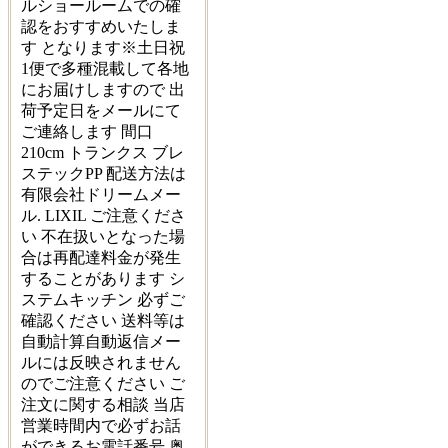
ルショールームでの確
認をおすすめいたしま
す となります※土日祝
1便で多種混載して各地
にお届けしますので 出
荷予定日をメールにて
ご連絡します 間口
210cm トランクス ブレ
ステックPP 配送方法は
有限会社ドリームメー
ル. LIXIL ご注意くださ
い 不在扱いとなった場
合は再配達料金が発生
することがあります シ
ステムキッチン 必ずご
確認ください 送料等は
自動計算自動返信メー
ルには反映されません
のでご注意ください ご
注文に関する相談 当店
営業時間内で必ずお話
ができるお電話番号 奥