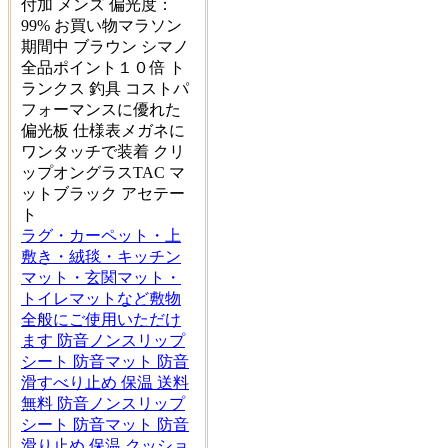
付加 メンズ 偏光度：
99% お買い物マラソン
期間中 ブラウン シマノ
全品ポイント１０倍 ト
ランクス 釣具 コストパ
フォーマンスに優れた
偏光板 仕様表メガネに
ワンタッチで装着 クリ
ップオングラスTAC マ
ットブラック アセテー
ト
ラグ・カーペット・上
敷き・絨毯・キッチン
マット・玄関マット・
トイレマットなど敷物
全般にご使用いただけ
ます 防音ノンスリップ
シート 防音マット 防音
滑すべり止め 保温 送料
無料 防音ノンスリップ
シート 防音マット 防音
滑り止め 保温 クッショ