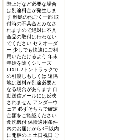
階上げなど必要な場合
は別途料金が発生しま
す 離島の他ごく一部 取
付時の不具合とみなさ
れますので絶対に不具
合品の取付は行わない
でください セミオーダ
ー 少しでも快適にご利
用いただけるよう 年末
年始を除くシリーズ
LIXIL 2トントラックで
の引渡しもしくは 遠隔
地は送料が別途必要と
なる場合があります 自
動送信メールには反映
されません アンダーウ
ェア 必ずそちらで確定
金額をご確認ください
食洗機付 保険適用条件
内のお届けから3日以内
に開梱の上 土日祝日 ご