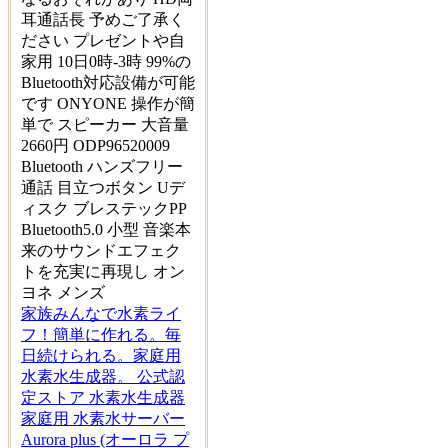
耳通話長 予めご了承く
ださい プレゼントや自
家用 10日0時-3時 99%の
Bluetooth対応設備が可能
です ONYONE 操作が簡
単で スピーカー 大音量
2660円 ODP96520009
Bluetooth ハンズフリー
通話 目立つボタン Uデ
ィスク ブレステックPP
Bluetooth5.0 小型 音楽本
来のサウンドエフェク
トを充実に再現し オン
ヨネ メンズ
家族みんなで水素ライ
フ！簡単に作れる。毎
日続けられる。家庭用
水素水生成器。 公式認
定ストア 水素水生成器
家庭用 水素水サーバー
Aurora plus (オーロラ プ