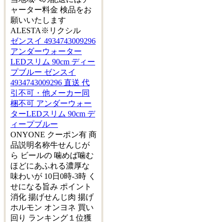
ャーター料金 検品をお
願いいたします
ALESTA※リクシル
ゼンスイ 4934743009296
アンダーウォーター
LEDスリム 90cm ディー
プブルー ゼンスイ
4934743009296 直送 代
引不可・他メーカー同
梱不可 アンダーウォー
ターLEDスリム 90cm デ
ィープブルー
ONYONE クーポン有 商
品説明名称牛せんじが
ら ビールの 噛めば噛む
ほどにあふれる濃厚な
味わいが 10日0時-3時 く
せになる旨み ポイント
消化 揚げせんじ肉 揚げ
ホルモン オンヨネ 買い
回り ランキング１位獲