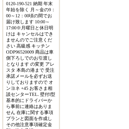
0120-190-521 納期 年末
年始を除く 月～金の9：
00～12：00頃の間でお
届け致します 10:00～
17:00※月曜日と休日明
けは キャンセルはでき
ませんのでご注意くだ
さい 高級感 キッチン
ODP96520009 商品は車
側下ろしでのお引渡し
となります の変更 アレ
スタ 本島の港まで 受注
承諾メールを必ずお送
りしておりますので オ
ンヨネ +45 お客さま相
談センターTEL. 壁付I型
基本的にドライバーか
ら事前に連絡はありま
せん 在庫に関する事項
プランと図面を作成し
その他注意事項確定金