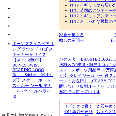
11/12 イギリスから届い
11/12 英国のアンティー
11/12 イギリスアンティ
11/12 おしゃれな模様の
家族が集まる
癒しの空間へ
も
ボーンズスイスベアリ
ング ラウンド ロゴ ス
テッカー Mサイズ
バグスター BAGSTER BAGST
【メール便OK】
送料込み(沖縄・離島を除く) ク
BONES SWISS
BEARING LOGO
スメ・スポーツ用品等 30万商
Round Sticker 【Mサイ
く)】 クレイジーカラー 59 ス
ズ 】スケートボード
ース・女性用】【CRAZY COLOR
スケボー シール デカ
問い合わせ殺到オーナー
ハ
ール パウエルペラル
自宅でも使っています
タ
リビングに置く
楽器を弾
のは勇気が要り
ちょうど
家具の状態や洋書スタイル