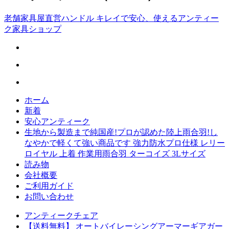
老舗家具屋直営ハンドル キレイで安心、使えるアンティー
ク家具ショップ
ホーム
新着
安心アンティーク
生地から製造まで純国産!プロが認めた陸上雨合羽!し
なやかで軽くて強い商品です 強力防水プロ仕様 レリー
ロイヤル 上着 作業用雨合羽 ターコイズ 3Lサイズ
読み物
会社概要
ご利用ガイド
お問い合わせ
アンティークチェア
【送料無料】 オートバイレーシングアーマーギアガー