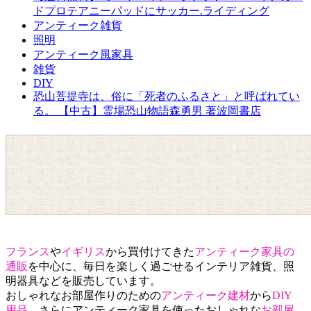
ドプロテアニーパッドにサッカー.ライディング
アンティーク雑貨
照明
アンティーク風家具
雑貨
DIY
恐山菩提寺は、俗に「死者のふるさと」と呼ばれてい
る。 【中古】霊場恐山物語森勇男 著波岡書店
フランス
や
イギリス
から買付けてきた
アンティーク家具の
通販
を中心に、毎日を楽しく過ごせるインテリア雑貨、照
明器具などを販売しています。
おしゃれなお部屋作りのための
アンティーク建材
から
DIY
用品
、さらにアンティーク家具を使ったおしゃれな
お部屋