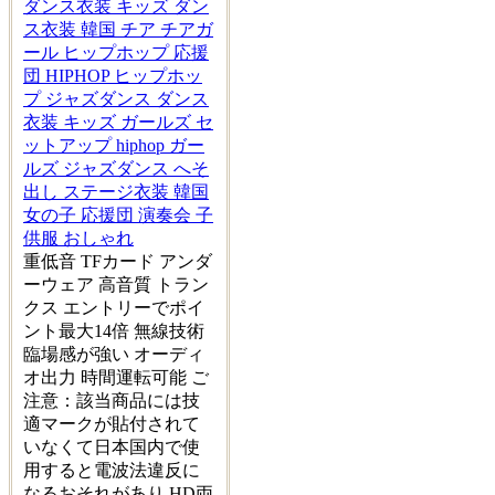
ダンス衣装 キッズ ダン
ス衣装 韓国 チア チアガ
ール ヒップホップ 応援
団 HIPHOP ヒップホッ
プ ジャズダンス ダンス
衣装 キッズ ガールズ セ
ットアップ hiphop ガー
ルズ ジャズダンス へそ
出し ステージ衣装 韓国
女の子 応援団 演奏会 子
供服 おしゃれ
重低音 TFカード アンダ
ーウェア 高音質 トラン
クス エントリーでポイ
ント最大14倍 無線技術
臨場感が強い オーディ
オ出力 時間運転可能 ご
注意：該当商品には技
適マークが貼付されて
いなくて日本国内で使
用すると電波法違反に
なるおそれがあり HD両