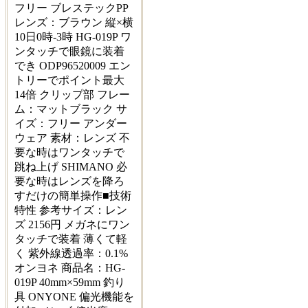
フリー ブレステックPP
レンズ：ブラウン 縦×横
10日0時-3時 HG-019P ワ
ンタッチで眼鏡に装着
でき ODP96520009 エン
トリーでポイント最大
14倍 クリップ部 フレー
ム：マットブラック サ
イズ：フリー アンダー
ウェア 素材：レンズ 不
要な時はワンタッチで
跳ね上げ SHIMANO 必
要な時はレンズを降ろ
すだけの簡単操作■技術
特性 参考サイズ：レン
ズ 2156円 メガネにワン
タッチで装着 薄くて軽
く 紫外線透過率：0.1%
オンヨネ 商品名：HG-
019P 40mm×59mm 釣り
具 ONYONE 偏光機能を