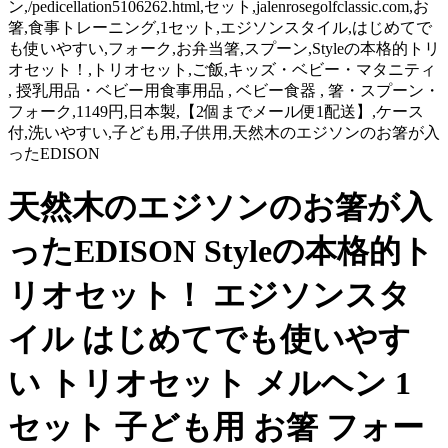
ン,/pedicellation5106262.html,セット,jalenrosegolfclassic.com,お
箸,食事トレーニング,1セット,エジソンスタイル,はじめてで
も使いやすい,フォーク,お弁当箸,スプーン,Styleの本格的トリ
オセット！,トリオセット,ご飯,キッズ・ベビー・マタニティ
, 授乳用品・ベビー用食事用品 , ベビー食器 , 箸・スプーン・
フォーク,1149円,日本製,【2個までメール便1配送】,ケース
付,洗いやすい,子ども用,子供用,天然木のエジソンのお箸が入
ったEDISON
天然木のエジソンのお箸が入
ったEDISON Styleの本格的ト
リオセット！ エジソンスタ
イル はじめてでも使いやす
い トリオセット メルヘン 1
セット 子ども用 お箸 フォー