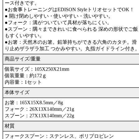
ース付きです。
●お食事トレーニングはEDISON StyleトリオセットでOK！
● 開け閉めしやすい・使いやすい・洗いやすい。
●フォーク：溝がついていて具材が落ちにくい。
●スプーン：隅々まできれいに食べられる 深めの形状でご飯
もすくいやすい。
●お箸：天然木のお箸。鉛筆持ちができる六角のカタチ。滑
り止めザラザラ加工 つかみやすい。丸指ガイドライン付き
商品サイズ/重量
個装サイズ：105X250X21mm
個装重量：約172ｇ
内容量：1セット
本体サイズ
お箸：165X15X8.5mm／8g
フォーク：26X13X140mm／21g
スプーン：27X13X140mm／22g
材質
フォークスプーン：ステンレス、ポリプロピレン