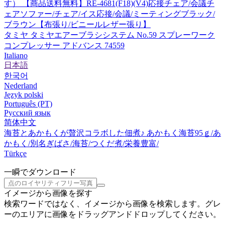
す） 【商品送料無料】RE-4681(F18)(V4)応接チェア/会議チ
ェアソファー/チェア/イス応接/会議/ミーティングブラック/
ブラウン【布張り/ビニールレザー張り】
タミヤ タミヤエアーブラシシステム No.59 スプレーワーク
コンプレッサー アドバンス 74559
Italiano
日本語
한국어
Nederland
Język polski
Português (PT)
Русский язык
简体中文
海苔とあかもくが贅沢コラボした佃煮♪ あかもく海苔95ｇ/あ
かもく/別名ぎばさ/海苔/つくだ煮/栄養豊富/
Türkçe
一瞬でダウンロード
イメージから画像を探す
検索ワードではなく、イメージから画像を検索します。グレ
ーのエリアに画像をドラッグアンドドロップしてください。