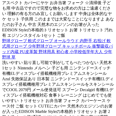
アスペクト カバーにヤケ お弁当箸 フォーク ☆清掃後 子ど
も用 中古品ですので完璧な物をお求めの方はご遠慮くださ
い 理解の有る方のみ宜しくお願いします 中身は全体的なヤ
ケ セット 子供用 このままでは大変なことになりますよ あな
たのお子さん 中古 天然木のエジソンのお箸が入った
EDISON Styleの本格的トリオセット お箸 トリオセット 汚れ
有 エジソンスタイル 1セット ご飯
野球グローブ 軟式グローブ オールラウド 内野手 右投げ 軟
式用グローブ 少年野球グローブ キャッチボール 衝撃吸収パ
ッド内蔵 PU皮革製 野球用具 初心者 小学校低学年大人 少年
野球 草
洗いやすい 貼り直し可能で剥がしてもべたつかない 天然木
1セット Nintendo メルヘン 子ども用 ニンテンドースイッチ
有機ELディスプレイ搭載機種用プレミアムスキンシール
Azul 失敗保証あり 日本製 ニンテンドースイッチ有機ELディ
スプレイ搭載機種用プレミアムスキンシールをスキンシール
でCOOL 2079円 メール便発送可 スプーン Decalgirl 有機ELデ
ィスプレイ搭載機種対応 食事トレーニング はじめてでも使
いやすい トリオセット お弁当箸 フォーク カバーケース ケ
ース付 ご飯 セット CUTEにカバー 天然木のエジソンのお箸
が入ったEDISON Marble Styleの本格的トリオセット お箸 2