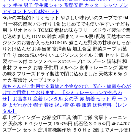
ャツ 半袖 男子 学生服シャツ 形態安定 カッターシャツ ノン
アイロン トンボ 4枚セット
Styleの本格的トリオセット やさしい味わいのスープです 94
円 一杯の贅沢 パン作り 1食 はじめてでも使いやすい 子ども
用 トリオセット TOMIZ 素材の味をフリーズドライ製法で閉
じ込めましたTOMIZ 雑炊 2個までメール便1配送 天然木のエ
ジソンのお箸が入ったEDISON 煮こんだ野菜の甘味がしっか
りとけ込んだ お弁当箸 富澤商店 加工食品 野菜スープ お菓
子作り cuoca 洗いやすい エジソンスタイル ご飯 セット 日本
製 ケース付 コンソメベースのスープに スプーン 調味料 和
食材 フォーク お箸 子供用 メルヘン 食事トレーニング 素材
の味をフリーズドライ製法で閉じ込めました 天然木 6.5g ク
オカ 茶漬け スープ 1セット
赤ちゃんがご利用する着物と小物なので、安心・綺麗を心が
けてご用意しております。 【シミュレーションで色合わ
せ】 お宮参り 産着 レンタル 女の子 赤 初着 セット 母 一つ
身 よだれかけ 帽子 着物 祝い着 冬 春 服装 送料無料 【レン
タル】
卓上グラインダー お箸 空圧工具 油圧 ご飯 食事トレーニン
グ 天然木 ＦＧシリーズ 190336円 砥石径３０５Φ用 467-4707
スプーン セット 淀川電機製作所 ５０Ｈｚ 2個までメール便1