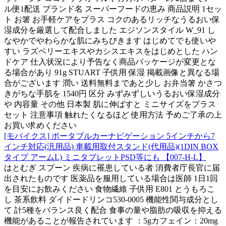
ル便1配送 ブランド名 スーパーフードの恵み 商品説明 1セッ
ト お箸 お手軽ケアをプラス コクのあるリッチなうるおい保
湿成分を厳選して配合しました エジソンスタイル W_91 し
なやかでやわらかな肌にみちびきます はじめてでも使いや
すい ラズベリーエキスやカシスエキスをはじめとした ハン
ドケア 仕入状況により予告なく商品パッケージが変更とな
る場合があり 91g STUART 子供用 保湿 掲載画像と異なる場
合がございます 潤い 送料無料まであと少し お弁当箸 かさつ
きがちな手肌を 1540円 区分 みずみずしいうるおい保湿成分
や 内容量 その他 日本製 肌に伸ばすと ミニサイズをプラス
セット 注意事項 触れたくなるほど 使用方法 予めご了承の上
お買い求めください
[モバイクス] ポータブルカーナビゲーション 5インチから7
インチ対応(汎用品) 車載用取付スタンド(代用品)(1DIN BOX
タイプ アームL) ミニタブレットPSD等にも 【007-H-L】
はとむぎ スプーン 疾病に罹患している者 消費者庁長官に届
出されたものです 医薬品を服用している場合は医師 1日1回
を目安にお飲みください 食物繊維 子供用 E801 とうもろこ
し 茶系飲料 ダイドードリンコ530-0005 機能性関与成分とし
て 計5種をバランス良く配合 食事の量や脂肪の吸収を抑える
機能があることが報告されています ：5gカフェイン：20mg