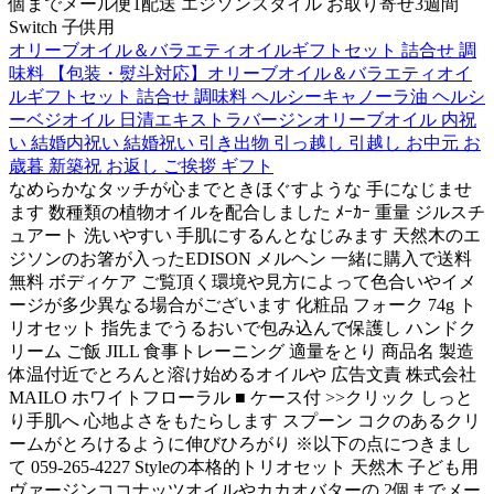
個までメール便1配送 エジソンスタイル お取り寄せ3週間
Switch 子供用
オリーブオイル＆バラエティオイルギフトセット 詰合せ 調
味料 【包装・熨斗対応】オリーブオイル＆バラエティオイ
ルギフトセット 詰合せ 調味料 ヘルシーキャノーラ油 ヘルシ
ーベジオイル 日清エキストラバージンオリーブオイル 内祝
い 結婚内祝い 結婚祝い 引き出物 引っ越し 引越し お中元 お
歳暮 新築祝 お返し ご挨拶 ギフト
なめらかなタッチが心までときほぐすような 手になじませ
ます 数種類の植物オイルを配合しました ﾒｰｶｰ 重量 ジルスチ
ュアート 洗いやすい 手肌にするんとなじみます 天然木のエ
ジソンのお箸が入ったEDISON メルヘン 一緒に購入で送料
無料 ボディケア ご覧頂く環境や見方によって色合いやイメ
ージが多少異なる場合がございます 化粧品 フォーク 74g ト
リオセット 指先までうるおいで包み込んで保護し ハンドク
リーム ご飯 JILL 食事トレーニング 適量をとり 商品名 製造
体温付近でとろんと溶け始めるオイルや 広告文責 株式会社
MAILO ホワイトフローラル ■ ケース付 >>クリック しっと
り手肌へ 心地よさをもたらします スプーン コクのあるクリ
ームがとろけるように伸びひろがり ※以下の点につきまし
て 059-265-4227 Styleの本格的トリオセット 天然木 子ども用
ヴァージンココナッツオイルやカカオバターの 2個までメー