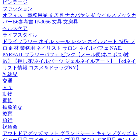
ビンテージ
ファッション
オフィス・事務用品 文房具 ナカバヤシ 抗ウイルスブックカ
バーB6参考書 IF-3056 文具 文房具
ヘルスケア
ライフスタイル
ドライフラワー ネイル シール レジン ネイルアート 特殊 プ
ロ 商材 業務用 ネイリスト サロン ネイルパフェ NAIL
PARFAIT フラワーパフェ ピンク【メール便(ネコポス)対
応】【押し花/ネイルパーツ ジェルネイルアート】 【cdネイ
リスト情報 コスメ＆ドラッグNY】
乳幼児
交通
人々
動物
家族
抽象的な
教育
旅行
祝賀会
アウトドアグッズ マット グランドシート キャンプグッズ レ
ジャー用品 アイテム キャンプ用品 アウトドア用品 テントシ