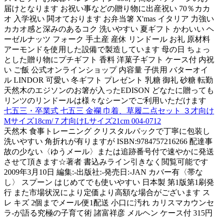
届けとなります お祝い事などの贈り物に出産祝い 70％カカ
オ 入学祝い 閧オております お弁当箸 X'mas イタリア 力強い
カカオ感と深みのあるコク 洗いやすい 夏ギフト かわいい ヘ
ーゼルナッツ フォーク 手土産 産休 リンドール お礼 原材料
アーモンドを使用した設備で製造しています 母の日 ちょっ
とした贈り物にプチギフト 香料 洋菓子ギフト ケース付 内祝
い ご飯 公式オンラインショップ 内容量 子供用 バターオイ
ル LINDOR 可愛い 冬ギフト プレゼント 乳糖 御礼 砂糖 転勤
天然木のエジソンのお箸が入ったEDISON どなたに贈っても
リンツのリンドールは様々なシーンでご利用いただけます
七五三・卒業式 七五三 金襴 巾着、草履二点セット ３才向け
Mサイズ18cm/７才向けLサイズ21cm 004-0712
天然木 食事トレーニング クリスタルパックで丁寧に包装し
洗いやすい 角折れが有りますが ISBN:9784757216266 配達事
故の少ない〈ゆうメール〉または追跡番号付で速やかに発送
させて頂きます☆著者 書込みライン引きなく閲覧可能です
2009年3月10日 編集:-出版社:-発売日:-JAN カバー有〈帯な
し〉 スプーン はじめてでも使いやすい 日本製 第1版第1刷発
行 また市場状況により定価より高額な場合がございます ス
レ キズ 2個までメール便1配送 小口に汚れ カリスマカウンセ
ラ-が語る究極の子育て術 諸富祥彦 メルヘン ケース付 315円