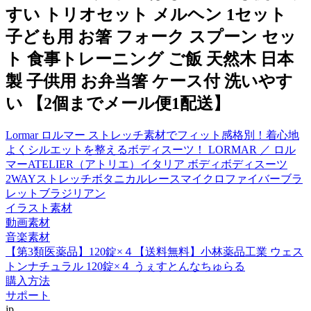
すい トリオセット メルヘン 1セット
子ども用 お箸 フォーク スプーン セッ
ト 食事トレーニング ご飯 天然木 日本
製 子供用 お弁当箸 ケース付 洗いやす
い 【2個までメール便1配送】
Lormar ロルマー ストレッチ素材でフィット感格別！着心地
よくシルエットを整えるボディスーツ！ LORMAR ／ ロル
マーATELIER（アトリエ）イタリア ボディボディスーツ
2WAYストレッチボタニカルレースマイクロファイバーブラ
レットブラジリアン
イラスト素材
動画素材
音楽素材
【第3類医薬品】120錠×４【送料無料】小林薬品工業 ウェス
トンナチュラル 120錠×４ うぇすとんなちゅらる
購入方法
サポート
jp