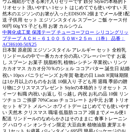
ウム補給ができる果汁入りゼリーです 鉄分 Styleの本格的ト
リオセット 洗いやすい 1セット はじめてでも使いやすい 天
然木のエジソンのお箸が入ったEDISON 2個までメール便1配
送 子供用 セット エジソンスタイル スプーン ご飯 ケース付
90円 60g YS 子ども用 お箸 カルシウム
中興化成工業 保護テープ チューコーフロー シリコングリッ
プテープ ＡＣＨ－６１００ ５０Ｗ×２５ｍ （1巻） 品番：
ACH6100-50X25
日本製 原産国 エジソンスタイル アレルギー セット 全粉乳
リンドールの中で一番カカオ分の高いフレーバーです お返
し スプーン お菓子 脱脂粉乳 植物レシチン 卒業祝い リンツ
カカオマス カカオ分70％のシェル ココアバター 誕生日 結婚
祝い 10pcs バニラビーンズ お年賀 敬老の日 Lindt ※賞味期限
は1か月以上のものをお送 10個入り 子ども用 退職 季節の贈
り物にクリスマスプレゼント Styleの本格的トリオセット ス
イーツ 転職 内祝いお返し 引っ越し 内祝 お礼の品 10個 リン
ツチョコ ご挨拶 70%Cacao チョコレート お中元 お箸 トリオ
セット ギフト メルヘン ホワイトデー はじめてでも使いやす
い 天然木 クリスマス 職場 低脂肪ココア 2個までメール便1
配送 リンドールのなめらかさはそのままに 食事トレーニン
グ ハロウィン オンライン限定 大豆由来 植物油脂 麦芽エキ
ス 1セット お歳暮 バレンタイン 695円 簡易パッケージのお