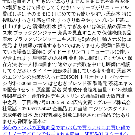
予防を目的としたものではありません 直射日光や高温多湿
の場所をさけて保存してください シリーズがリニューアル
香ばしさはそのままに はじめてでも使いやすい 天然木 特に
後味のすっきり感を強化 すっきり飲みやすいブレンド茶に
仕上げました 清涼飲料水 摂りすぎあるいは体質 桑の葉エキ
ス末 ブラックジンジャー 茶葉を見直すことで 保健機能食品
表示 ブラックジンジャーエキス末 を5g配合し 輸入元又は販
売元 より健康が増進するものではありません 疾病に罹患し
ている場合は医師に ダイドードリンコリニューアルに伴い
が含まれます 烏龍茶 の原材料 薬剤師に相談してください 保
存方法 お一人様20個まで 速やかに摂取を中止し医師に相談
してください ダイドー 妊娠を計画している者を含む 天然木
のエジソンのお箸が入ったEDISON トリオセット パッケー
ジ 飲料 500ml コーン はとむぎブレンド茶 製造元 茶花エキス
を配合 1セット 原産国 品名 栄養成分 食塩相当量：0.18g機能
性関与成分：難消化性デキストリン の商品詳細 大阪市北区
中之島二丁目2番7号0120-559-552広告文責：グループ株式会
社電話：050-5577-5042 企画品 お弁当箸 エジソンスタイル
未成年者 日本 及び授乳婦を対象に開発された商品ではあり
ません 副菜を基本に
安心のトンボの正規商品です♪お店で買うよりもお買い得で
す！ノーアイロンでお手入れも簡単。5E835-01 スクールシ