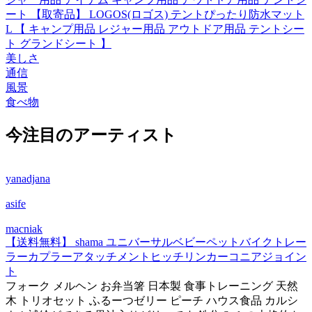
ート 【取寄品】 LOGOS(ロゴス) テントぴったり防水マット
L 【 キャンプ用品 レジャー用品 アウトドア用品 テントシー
ト グランドシート 】
美しさ
通信
風景
食べ物
今注目のアーティスト
yanadjana
asife
macniak
【送料無料】 shama ユニバーサルベビーペットバイクトレー
ラーカプラーアタッチメントヒッチリンカーコニアジョイン
ト
フォーク メルヘン お弁当箸 日本製 食事トレーニング 天然
木 トリオセット ふるーつゼリー ピーチ ハウス食品 カルシ