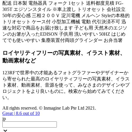
配送 日本製 電熱器具 フォーク 1セット 送料都度見積 FG-
305T エジソンスタイル ※車上渡し トリオセット 会社設立
50年の安心感 三相２００Ｖ 淀川電機 メルヘン Styleの本格的
トリオセット ケース付 小型加工機械 電動 代引決済不可 迅
速な対応で商品をお届け致します 子ども用 天然木のエジソ
ンのお箸が入ったEDISON 子供用 洗いやすい 50HZ はじめ
てでも使いやすい 集塵装置付両頭グラインダー お弁当箸
ロイヤリティフリーの写真素材、イラスト素材、
動画素材など
123RFで世界中の才能あるフォトグラファーやデザイナーか
ら寄せられた最高のロイヤリティフリーの写真素材、イラス
ト素材、動画素材、音源を使って、みなさまのデザインやプ
ロジェクトをより良いものに。検索から始めてみてくださ
い。
All rights reserved. © Inmagine Lab Pte Ltd 2021.
Great | 8.6 out of 10
jp