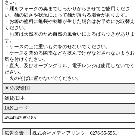
さい。
・麺をフォークの奥までしっかりからませてご使用くださ
い。麺の細さや状況によって麺が落ちる場合があります。
・お箸の塗料に亀裂や剥離が生じた場合はお早めにお取替え
ください。
・お箸は天然木のため自然の風合いによるばらつきがありま
す。
・ケースの上に重いものをのせないでください。
・ケースを閉める際指などを挟んでけがなどされないようお
気を付けください。
・直火、及びオーブングリル、電子レンジは使用しないでく
ださい。
・火のそばに置かないでください。
区分/製造国
雑貨/日本
JANコード
4544742983185
広告文責
株式会社メディアリンク 0276-55-5551