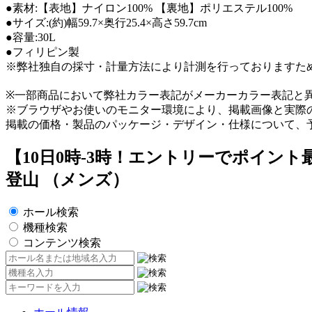
●素材:【表地】ナイロン100% 【裏地】ポリエステル100%
●サイズ:(約)幅59.7×奥行25.4×高さ59.7cm
●容量:30L
●フィリピン製
※弊社独自の採寸・計量方法により計測を行っておりますた
※一部商品において弊社カラー表記がメーカーカラー表記と
※ブラウザやお使いのモニター環境により、掲載画像と実際
掲載の価格・製品のパッケージ・デザイン・仕様について、
【10日0時-3時！エントリーでポイント最大1
登山 （メンズ）
ホール検索
機種検索
コンテンツ検索