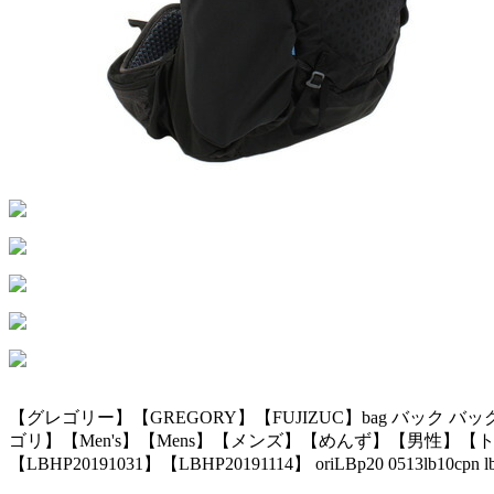
【グレゴリー】【GREGORY】【FUJIZUC】bag バック バッグ バッ
ゴリ】【Men's】【Mens】【メンズ】【めんず】【男性】【トレ
【LBHP20191031】【LBHP20191114】 oriLBp20 0513lb10cpn l