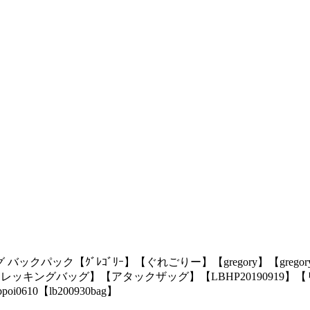
クパック【ｸﾞﾚｺﾞﾘｰ】【ぐれごりー】【gregory】【gregory】【G
ッキングバッグ】【アタックザッグ】【LBHP20190919】【リ
bpoi0610【lb200930bag】