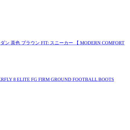
 茶色 ブラウン FIT: スニーカー 【 MODERN COMFORT
ELITE FG FIRM GROUND FOOTBALL BOOTS