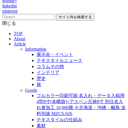
google+
linkedin
pinterest
サイト内を検索する
閉じる
TOP
About
Article
Information
展示会・イベント
テキスタイルニュース
コラムその他
インテリア
歴史
旅
Goods
フルカラー印刷可能 名入れ・データ入稿用
4型8寸(未晒袋)+アスペン元禄8寸 別注名入
れ箸加工 10,000膳 ※北海道・沖縄・離島 送
料別途 MZCS-026
テキスタイルの仕組み
素材