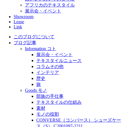
アフリカのテキスタイル
展示会・イベント
Showroom
Lease
Link
このブログについて
ブログ記事
Information コト
展示会・イベント
テキスタイルニュース
コラムその他
インテリア
歴史
旅
Goods モノ
部族の手仕事
テキスタイルの仕組み
素材
モノの役割
CONVERSE（コンバース） シューズケー
ス（S） C2001097-2211