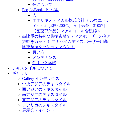
色について
People/Books ヒト/本
人
オオサキメディカル株式会社 アルウエッテ
ィ one-2［2枚×200包］入［品番：31057］
【医薬部外品】＜アルコール含浸綿＞
高比重の特殊な防振素材でディスポーザーの音と
振動をカット！ アナハイムディスポーザー用高
比重防振クッションマウント
買い方
メンテナンス
住まいと絨毯
テキスタイルについて
ギャラリー
Gallery インデックス
中央アジアのテキスタイル
西アジアのテキスタイル
南アジアのテキスタイル
東アジアのテキスタイル
アフリカのテキスタイル
展示会・イベント