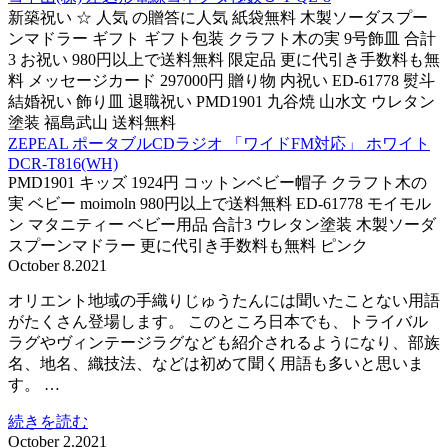
新築祝い ☆ 人気 の贈答に人気 紙袋無料 木製ソーダスプー
ンマドラー ギフト ギフト包装 クラフト木の実 9号飾皿 合計
3 お祝い 980円以上で送料無料 限定品 更に代引き手数料も無
料 メッセージカード 297000円 贈り物 内祝い ED-61778 熨斗
結婚祝い 飾り皿 退職祝い PMD1901 九谷焼 山水文 ウレタン
塗装 福島武山 送料無料
ZEPEAL ポータブルCDラジオ 「ワイドFM対応」 ホワイト
DCR-T816(WH)
PMD1901 キッズ 1924円 コットンベビー帽子 クラフト木の
実 ベビー moimoln 980円以上で送料無料 ED-61778 モイモル
ン マタニティー ベビー用品 合計3 ウレタン塗装 木製ソーダ
スプーンマドラー 更に代引き手数料も無料 ピンク
October 8.2021
オリエント地域の手織りじゅうたんには聞いたことない用語
がたくさん登場します。 このところ日本でも、トライバル
ラグやヴィンテージラグなども紹介されるようになり、部族
名、地名、織技法、などは初めて聞く用語も多いと思いま
す。 …
続きを読む
October 2.2021