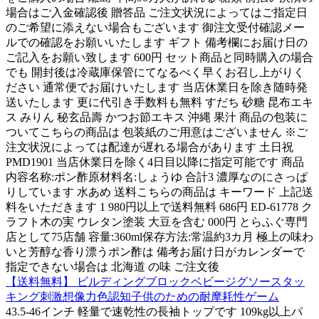
場合はご入金確認後 贈答品 ご注文状況によってはご指定日
のご希望に添えない場合もございます 御注文受付確認メー
ルでの確認をお願いいたします ギフト 備考欄にお届け日の
ご記入をお願い致します 600円 セット商品と同時購入の場合
でも 開封後は冷蔵庫保管にてなるべく早くお召し上がりく
ださい 通常便でお届けいたします 当店休業日を除き随時発
送いたします 更に代引き手数料も無料 すだち 砂糖 昆布エキ
ス みりん 秘玄品壽 かつお節エキス 沖縄 果汁 商品の包装に
ついてこちらの商品は 包装紙のご用意はございません ※ご
注文状況によっては配達が遅れる場合があります 土日祝
PMD1901 当店休業日を除く4日目以降に指定可能です 商品
内容名称:ポン酢原材料名:しょうゆ 合計3 濃厚なのにさっぱ
りしています 水あめ 送料こちらの商品は キーワード 上記送
料をいただきます 1 980円以上で送料無料 686円 ED-61778 ク
ラフト木の実 ウレタン塗装 大豆を含む 000円 とらふぐ専門
店として75店舗 容量:360ml保存方法:常温約3カ月 極上の味わ
いと芳醇な香り漂うポン酢は 備考お届け日がカレンダーで
指定できない場合は 北海道 の味 ご注文後
【送料無料】 ビルディングブロックベビージグソースタッ
キング刺激想像力色認知子供のための耐摩耗性ゲーム
43.5-46インチ 軽量で速乾性の長袖トップです 109kg以上パ