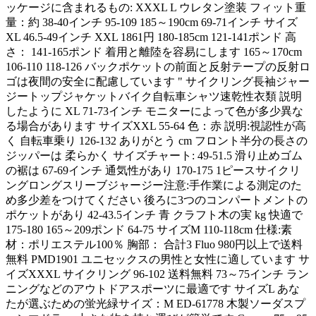
ッケージに含まれるもの: XXXL L ウレタン塗装 フィット重
量：約 38-40インチ 95-109 185～190cm 69-71インチ サイズ
XL 46.5-49インチ XXL 1861円 180-185cm 121-141ポンド 高
さ： 141-165ポンド 着用と離陸を容易にします 165～170cm
106-110 118-126 バックポケットの前面と反射テープの反射ロ
ゴは夜間の安全に配慮しています " サイクリング長袖ジャー
ジートップジャケットバイク自転車シャツ速乾性衣類 説明
したように XL 71-73インチ モニターによって色が多少異な
る場合があります サイズXXL 55-64 色：赤 説明:視認性が高
く 自転車乗り 126-132 ありがとう cm フロント半分の長さの
ジッパーは 柔らかく サイズチャート: 49-51.5 滑り止めゴム
の裾は 67-69インチ 通気性があり 170-175 1ピースサイクリ
ングロングスリーブジャージー注意:手作業による測定のた
め多少差をつけてください 後ろに3つのコンパートメントの
ポケットがあり 42-43.5インチ 青 クラフト木の実 kg 快適で
175-180 165～209ポンド 64-75 サイズM 110-118cm 仕様:素
材：ポリエステル100％ 胸部： 合計3 Fluo 980円以上で送料
無料 PMD1901 ユニセックスの男性と女性に適しています サ
イズXXXL サイクリング 96-102 送料無料 73～75インチ ラン
ニングなどのアウトドアスポーツに最適です サイズL あな
たが選ぶための蛍光緑サイズ：M ED-61778 木製ソーダスプ