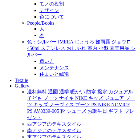
モノの役割
デザイン
色について
People/Books
人
本
色：シルバー IMEEA じょうろ 如雨露 ジョウロ
450ml ステンレス おしゃれ 室内 小型 園芸用品 シ
ルバー
買い方
メンテナンス
住まいと絨毯
Textile
Gallery
送料無料 通園 通学 暖かい 防寒 撥水 カジュアル
子ども ブーツ ナイキ NIKE キッズ ジュニア ブー
ツ キッズ ノーヴィス ブーツ PS NIKE NOVICE
PS AV8339-005 靴 シューズ お誕生日 ギフト プレ
ゼント
西アジアのテキスタイル
南アジアのテキスタイル
東アジアのテキスタイル