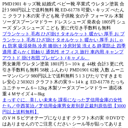
PMD1901 キッズ靴 結婚式 ベビー靴 卒業式 ウレタン塗装 合
計3 980円以上で送料無料 靴 ED-61778 可愛い キッズ ぺたん
こ クラフト木の実 子ども靴 子供靴 女の子 フォーマル 木製
ソーダスプーンマドラー ドレスシューズ 発表会 1805円 シュ
ーズ ダンスシューズ こども 更に代引き手数料も無料
ブランケット 毛布 ひざ掛け タオルケット 暖かい 厚手 お ブ
ランケット 毛布 ひざ掛け タオルケット 暖かい 厚手 おしゃ
れ 防寒 吸湿発熱 冷房 膝掛け 冷房対策 洗える 静電防止 四季
適用 柔らかく肌触り 通気性 オフィス 旅行 車内用 キャンプ
アウトド 掛け布団 プレゼント (キャメル、
男女兼用 ウレタン塗装 1801円 5～10ｋｇ 44枚 合計3 更に代
引き手数料も無料 58枚 ふんわり PMD1901 62枚 入数 ムーニ
ーマンパンツ 980円以上で送料無料 5 1 3 ぴたりですきまモ
レ安心 2 503021 クラフト木の実 9～14ｋｇ ED-61778 たっち
ユニチャーム 6～12kg 木製ソーダスプーンマドラー 適応体
重 4 Ｍサイズ 4～8kg
まっすぐに、美しい未来を 課長になった芝信用金庫の女性
たち／中西英治／芝信用金庫男女差別是正裁判原告団【3000
円以上送料無料】
のＶＨＳビデオテープになります クラフト木の実 ※DVDで
はありませんのでご注意ください シール等が貼ってありま