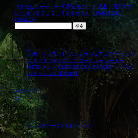
コスモビューティー 潤滑剤 モクケン 浸透・潤滑スプ
レー ルブ６０１Ｓ（４２０ｍｌ） 〔品番:11520〕
[3990877]
1
2
3
スポーツブランド メンズ カジュアル/ファッショ
ン ナイキ NIKE クラブ フーディー パーカー
MENS メンズ CLUB BB USA HOODIE トップス
ファッション 送料無料
5
...
次のページ
>>|
2018年05月31日
カテゴリ:
ウィッチャー3ワイルドハント