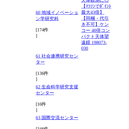
天体観測に◎
【ﾏﾗｿﾝでﾎﾟｲﾝﾄ
最大43倍】
60 地域イノベーショ
【同梱・代引
ン学研究科
き不可】ケン
[174件
コー 40倍コン
]
パクト天体望
遠鏡 198073-
030
61 社会連携研究セン
ター
[136件
]
62 生命科学研究支援
センター
[16件
]
63 国際交流センター
[346件