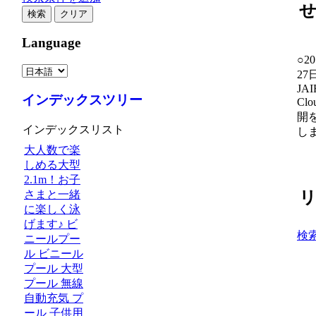
Language
○2
27
JA
インデックスツリー
Cl
開
インデックスリスト
し
大人数で楽
しめる大型
2.1m！お子
さまと一緒
に楽しく泳
げます♪ ビ
検
ニールプー
ル ビニール
プール 大型
プール 無線
自動充気 プ
ール 子供用