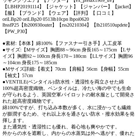
ッキングウエア】【アウター】【ex_pretax1909_tre】
【LBHP20191114】【ジャケット】【ジャンパー】【jacket】
【服】【ブランド】【ウェア】【評判】【 口コミ】
oriLBp20 oriLBp20 0513lb10cpn lbpoi0620
lbssfP25【lb200930outer】【rss20210304】【lb210510updete】
【PW_P30】
●素材:【本体】綿100% 【ファスナー引き手】人工皮革
●サイズ:【Mサイズ】胸囲88～96cm 身長165～175cm 【Lサ
イズ】胸囲92～100cm 身長170～180cm 【LLサイズ】胸囲96
～104cm 身長175～185cm
●Mサイズ詳細:【着丈】70cm 【肩幅】56cm 【身幅】55cm
【袖丈】57cm
●VENTILE(ベンタイル):防水性・透湿性を両立させた綿
100%超高密度織物。ベンタイルは、冷たい海の中でも生命
が守られるよう、英国空軍パイロットの耐水服として開発さ
れた超高密度織物です。
綿100%ですが、打ち込み本数が多く、水に浸かっても繊維
が膨潤するため、それ以上水を通さない防水・撥水効果を発
揮します。
また通気性・透湿性にも優れ、着心地も爽やかです。
外からの水を遮断し、内からの水蒸気は外へ逃がす、優れた