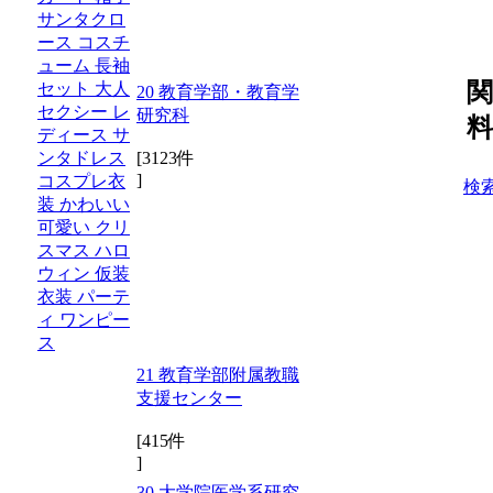
サンタクロ
ース コスチ
ューム 長袖
関
セット 大人
20 教育学部・教育学
セクシー レ
研究科
料
ディース サ
ンタドレス
[3123件
]
コスプレ衣
検
装 かわいい
可愛い クリ
スマス ハロ
ウィン 仮装
衣装 パーテ
ィ ワンピー
ス
21 教育学部附属教職
支援センター
[415件
]
30 大学院医学系研究