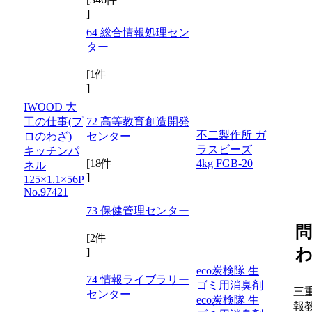
]
64 総合情報処理セン
ター
[1件
]
IWOOD 大
工の仕事(プ
72 高等教育創造開発
不二製作所 ガ
ロのわざ)
センター
ラスビーズ
キッチンパ
[18件
4kg FGB-20
ネル
]
125×1.1×56P
No.97421
73 保健管理センター
[2件
]
eco炭検隊 生
74 情報ライブラリー
ゴミ用消臭剤
三
センター
eco炭検隊 生
報