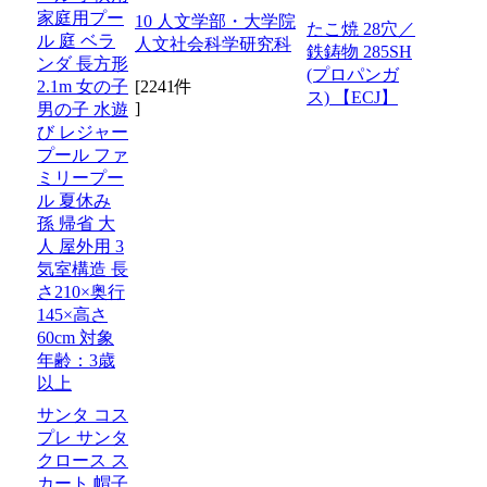
家庭用プー
10 人文学部・大学院
たこ焼 28穴／
ル 庭 ベラ
人文社会科学研究科
鉄鋳物 285SH
ンダ 長方形
(プロパンガ
2.1m 女の子
[2241件
ス) 【ECJ】
]
男の子 水遊
び レジャー
プール ファ
ミリープー
ル 夏休み
孫 帰省 大
人 屋外用 3
気室構造 長
さ210×奥行
145×高さ
60cm 対象
年齢：3歳
以上
サンタ コス
プレ サンタ
クロース ス
カート 帽子