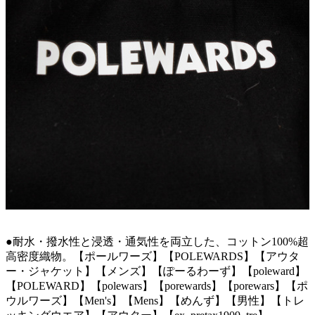
●耐水・撥水性と浸透・通気性を両立した、コットン100%超
高密度織物。【ポールワーズ】【POLEWARDS】【アウタ
ー・ジャケット】【メンズ】【ぽーるわーず】【poleward】
【POLEWARD】【polewars】【porewards】【porewars】【ポ
ウルワーズ】【Men's】【Mens】【めんず】【男性】【トレ