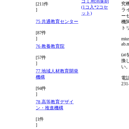
ゴミ用消臭剤
究
[211件
(1コ入*2コセ
ラ
]
ット)
ー
75 共通教育センター
機
ト
[87件
]
mius
ab.m
76 教養教育院
(a
[57件
換
]
い。
77 地域人材教育開発
機構
電話
231
[94件
]
78 高等教育デザイ
ン・推進機構
[1件
]