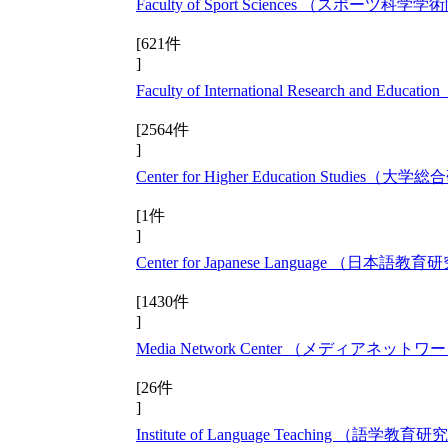
Faculty of Sport Sciences （スポーツ科学
[621件
]
Faculty of International Research and Ed
[2564件
]
Center for Higher Education Studie
[1件
]
Center for Japanese Language （日本
[1430件
]
Media Network Center （メディアネットワ
[26件
]
Institute of Language Teaching （語学教育研