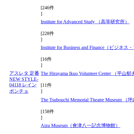
[246件
]
Institute for Advanced Study （高等研究所）
[228件
]
Institute for Business and Fina
[16件
]
アスレタ 定番
The Hirayama Ikuo Volunteer Cen
NEW STYLE-
04118 レイン
[11件
ポンチョ
]
The Tsubouchi Memorial Theatre M
[158件
]
Aizu Museum（會津八一記念博物館）