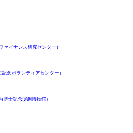
nce（ビジネス・ファイナンス研究センター）
ter （平山郁夫記念ボランティアセンター）
useum （坪内博士記念演劇博物館）