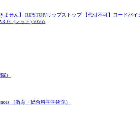
せん】 RIPSTOP/リップストップ 【代引不可】ロードバイク
-01 (レッド) 50565
学学術院）
ts and Sciences （教育・総合科学学術院）