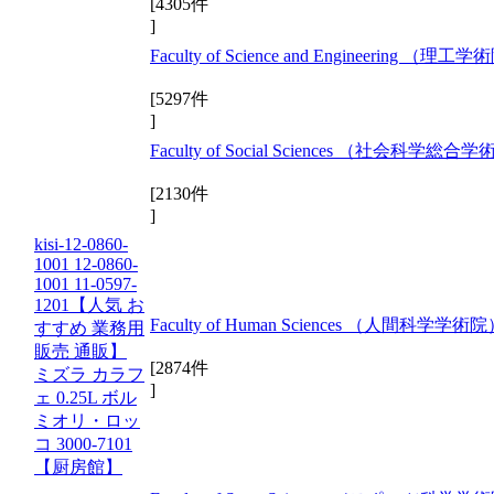
[4305件
]
Faculty of Science and Engineering （理工
[5297件
]
Faculty of Social Sciences （社会科学総合
[2130件
]
kisi-12-0860-
1001 12-0860-
1001 11-0597-
1201【人気 お
Faculty of Human Sciences （人間科学学術
すすめ 業務用
販売 通販】
[2874件
ミズラ カラフ
]
ェ 0.25L ボル
ミオリ・ロッ
コ 3000-7101
【厨房館】